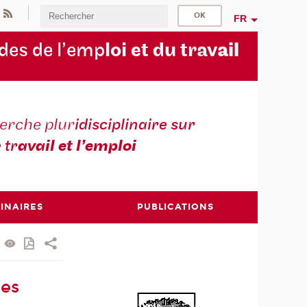
FR
des de l’emp
loi et du trav
ail
erche plur
idisciplinaire sur
e tr
avail et l’emploi
INAIRES
PUBLICATIONS
les