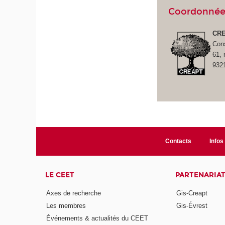
Coordonnée
CRE
Cons
61, 
932
Contacts
Infos 
LE CEET
PARTENARIA
Axes de recherche
Gis-Creapt
Les membres
Gis-Évrest
Événements & actualités du CEET