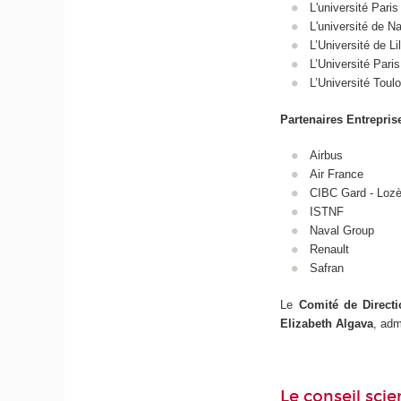
L'université Par
L'université de N
L’Université de Li
L’Université Pari
L’Université Toul
Partenaires Entreprise
Airbus
Air France
CIBC Gard - Lozè
ISTNF
Naval Group
Renault
Safran
Le
Comité de Direct
Elizabeth Algava
, adm
Le conseil sci