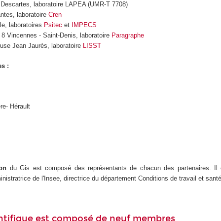
is Descartes, laboratoire LAPEA (UMR-T 7708)
antes, laboratoire
Cren
lle, laboratoires
Psitec
et
IMPECS
s 8 Vincennes - Saint-Denis, laboratoire
Paragraphe
ouse Jean Jaurès, laboratoire
LISST
s :
re- Hérault
ion
du Gis est composé des représentants de chacun des partenaires. Il 
inistratrice de l'Insee, directrice du département Conditions de travail et sant
entifique est composé de neuf membres