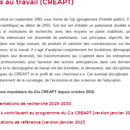
s au travail (CREAPT)
tué en septembre 1991 sous forme de Gip (groupement d’intérêt public). Il
cientifique) au début de 2001. Son but est d’établir un partenariat durable e
tés et institutions de recherche, avec des moyens en partie stabilisés, p
he intéressant cet ensemble de partenaires. Les principaux objectifs d
dans une large mesure, de produire et valoriser des connaissances sur les 
rience, et le travail. Il s’agit d’analyser conjointement les évolutions démogra
(dans leur diversité), les transformations qui s’opèrent dans les entreprise
 professionnels, pour favoriser des actions anticipatrices dans ces domai
e et la démographie du travail ont été d’emblée, et demeurent, des disciplin
iques du CREAPT et le profil de ses chercheur.e.s. Cet éventail disciplinaire 
 notamment de la sociologie, de l’économie et des sciences de l’éducation.
sme mandataire du Gis CREAPT depuis octobre 2016.
entations de recherche 2025-2030
s contribuant au programme du Gis CREAPT [version janvier 20
ations de référence [version janvier 2021]