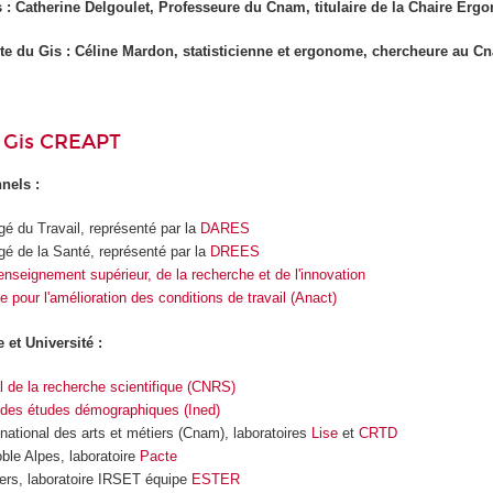
s : Catherine Delgoulet, Professeure du Cnam, titulaire de la Chaire Erg
nte du Gis : Céline Mardon, statisticienne et ergonome, chercheure au C
u Gis CREAPT
nnels :
gé du Travail, représenté par la
DARES
gé de la Santé, représenté par la
DREES
’enseignement supérieur, de la recherche et de l'innovation
 pour l'amélioration des conditions de travail (Anact)
 et Université :
l de la recherche scientifique (CNRS)
al des études démographiques (Ined)
national des arts et métiers (Cnam), laboratoires
Lise
et
CRTD
oble Alpes, laboratoire
Pacte
gers, laboratoire IRSET équipe
ESTER