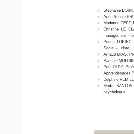
Stéphanie BOINI,
Anne-Sophie BRUN
Marianne CERF, D
Christine LE CL
management – é
Pascal LOKIEC, P
Social – juriste.
Arnaud MIAS, Pro
Pascale MOLINIER,
Paul OLRY, Profe
Apprentissages P
Delphine REMILLO
Marta SANTOS, P
psychologue.