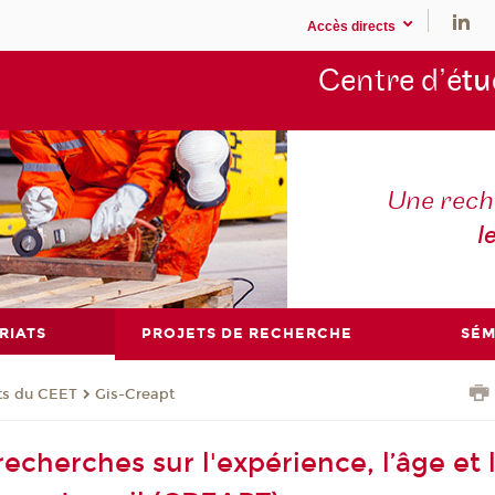
Accès directs
Centre d’é
tu
Une rech
l
RIATS
PROJETS DE RECHERCHE
SÉM
ts du CEET
Gis-Creapt
echerches sur l'expérience, l’âge et 