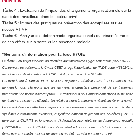
individus
Tâche 4
: Evaluation de l'impact des changements organisationnels sur la
santé des travailleurs dans le secteur privé
Tâche 5
: Impact des pratiques de prévention des entreprises sur les
risques AT-MP
Tâche 6
: Analyse des déterminants organisationnels du présentéisme et
de ses effets sur la santé et les absences maladie
*Mentions d'information pour la base HYGIE
La tâche 2 du projet mobilise les données administratives Hygie construites par l'IRDES.
Concernant ce traitement, le Cnam-CEET a reçu l'autorisation de l'INDS sous n°389241 et
une demande d'autorisation à la CNIL est déposée sous le n°919246.
Conformément à l’article 14 du RGPD (Règlement Général relatif à la Protection des
données), nous informons que les données à caractère personnel de ce traitement
présentent une finalité d’intérêt public. Ce traitement a pour objet la constitution d’une base
de données permettant d’étudier les relations entre la carrière professionnelle et la santé.
La constitution de cette base repose sur le croisement des données issues de deux
systèmes d’informations existants, le système national de gestion des carrières (SNGC)
géré par la CNAVTS et le système d’information inter-régimes de l’assurance maladie
(SNIIRAM) géré par la CNAM. La cohorte d’individus nécessaire à l’étude comprend un
échantillon d’assurés sociaux qui sont, ou ont été, salariés du secteur privé.