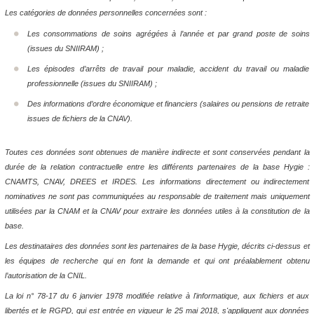
Les catégories de données personnelles concernées sont :
Les consommations de soins agrégées à l’année et par grand poste de soins
(issues du SNIIRAM) ;
Les épisodes d’arrêts de travail pour maladie, accident du travail ou maladie
professionnelle (issues du SNIIRAM) ;
Des informations d’ordre économique et financiers (salaires ou pensions de retraite
issues de fichiers de la CNAV).
Toutes ces données sont obtenues de manière indirecte et sont conservées pendant la
durée de la relation contractuelle entre les différents partenaires de la base Hygie :
CNAMTS, CNAV, DREES et IRDES. Les informations directement ou indirectement
nominatives ne sont pas communiquées au responsable de traitement mais uniquement
utilisées par la CNAM et la CNAV pour extraire les données utiles à la constitution de la
base.
Les destinataires des données sont les partenaires de la base Hygie, décrits ci-dessus et
les équipes de recherche qui en font la demande et qui ont préalablement obtenu
l’autorisation de la CNIL.
La loi n° 78-17 du 6 janvier 1978 modifiée relative à l'informatique, aux fichiers et aux
libertés et le RGPD, qui est entrée en vigueur le 25 mai 2018, s'appliquent aux données