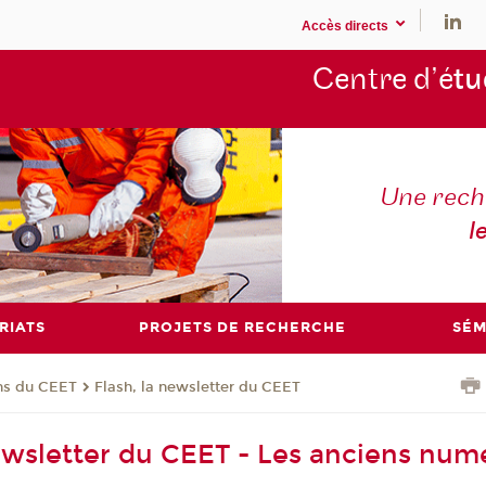
Accès directs
Centre d’é
tu
Une rech
l
RIATS
PROJETS DE RECHERCHE
SÉM
ons du CEET
Flash, la newsletter du CEET
newsletter du CEET - Les anciens num