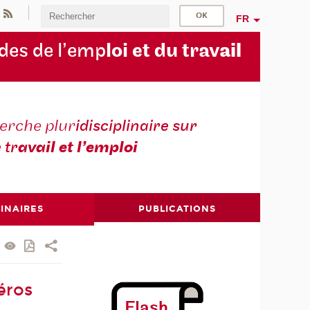
FR
des de l’emp
loi et du trav
ail
erche plur
idisciplinaire sur
e tr
avail et l’emploi
INAIRES
PUBLICATIONS
éros