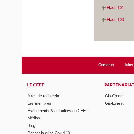
Flash 101
Flash 100
Contacts
Infos 
LE CEET
PARTENARIA
Axes de recherche
Gis-Creapt
Les membres
Gis-Évrest
Événements & actualités du CEET
Médias
Blog
Penser la crise Covid-19