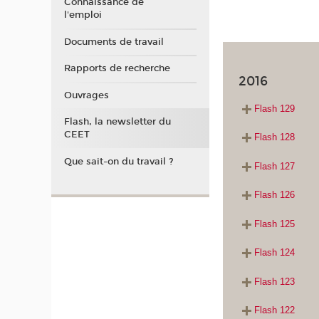
Connaissance de
l'emploi
Documents de travail
Rapports de recherche
2016
Ouvrages
Flash 129
Flash, la newsletter du
CEET
Flash 128
Que sait-on du travail ?
Flash 127
Flash 126
Flash 125
Flash 124
Flash 123
Flash 122