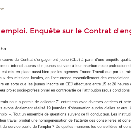
he
l'emploi. Enquête sur le Contrat d'
mha
œuvre du Contrat d’engagement jeune (CEJ) à partir d’une enquête qualitat
ment intensif auprès des jeunes qui vise à leur insertion socio-professionne
tif est mis en place aussi bien par les agences France Travail que par les mi
ocaux des missions locales, en l’occurrence essentiellement des associations.
faire en sorte que les jeunes inscrits en CEJ effectuent entre 15 et 20 heures d
eur projet socio-professionnel en contrepartie de l’attribution (sous conditions
rrain nous a permis de collecter 71 entretiens avec diverses actrices et act
us avons également réalisé 19 journées d’observation auprès d’elles et eux. 
mploi ». Tout un ensemble de questions suivent ce fil conducteur. Les institut
ur travail produit une homogénéisation de l’activité des conseillères et conse
 du service public de l’emploi ? De quelles manières les conseillères et cons