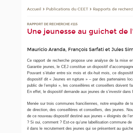
Publications du CEET
Rapports de recherc
Accueil
RAPPORT DE RECHERCHE #115
Une jeunesse au guichet de 
Mauricio Aranda, François Sarfati et Jules Si
Ce rapport de recherche propose une analyse de la mise en 
Garantie jeunes, le CEJ constitue un dispositif d’accompagne
Pouvant s’étaler entre six mois et dix-huit mois, ce disposi
dispositif dit « Jeunes en rupture » – par des partenaires l
public de l’emploi », les conseillères et conseillers doivent 
En effet, le dispositif demande aux jeunes de s’investir dans l
Menée sur trois communes franciliennes, notre enquête de te
de direction, des conseillères et conseillers, des jeunes. No
de ce nouveau dispositif destiné aux jeunes « éloignés de l’e
? Si oui, comment ? Est-ce qu’une labellisation commune de le
il dans le recrutement des jeunes qui se présentent au guichet