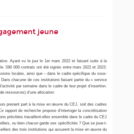
engagement jeune
ive. Ayant vu le jour le 1
er
mars 2022 et faisant suite à la
lle. 590 000 contrats ont été signés entre mars 2022 et 2023.
ssions locales, ainsi que – dans le cadre spécifique du sous-
 Dans chacune de ces institutions faisant partie du « service
’activité par semaine dans le cadre de leur projet d’insertion.
 de ressources) d’une allocation.
eurs prenant part à la mise en œuvre du CEJ, soit des cadres
Ce rapport de recherche propose d’interroger la concrétisation
ions précitées travaillent-elles ensemble dans le cadre du CEJ
illers, ou bien chacun garde ses spécificités ? Que se joue-t-
eillers des trois institutions qui assurent la mise en œuvre du