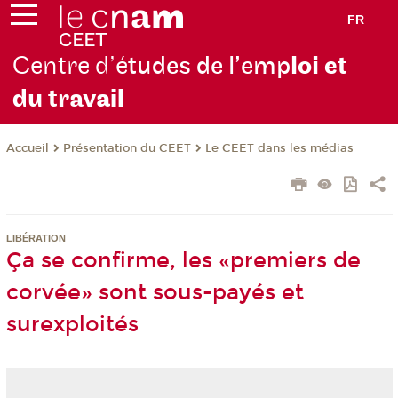
FR
Centre d’é
tudes de l’emp
loi et
du trav
ail
Présentation du CEET
Le CEET dans les médias
Accueil
LIBÉRATION
Ça se confirme, les «premiers de
corvée» sont sous-payés et
surexploités