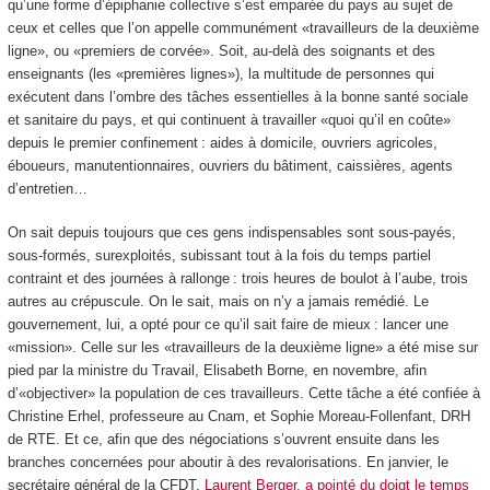
qu’une forme d’épiphanie collective s’est emparée du pays au sujet de
ceux et celles que l’on appelle communément «travailleurs de la deuxième
ligne», ou «premiers de corvée». Soit, au-delà des soignants et des
enseignants (les «premières lignes»), la multitude de personnes qui
exécutent dans l’ombre des tâches essentielles à la bonne santé sociale
et sanitaire du pays, et qui continuent à travailler
«quoi qu’il en coûte»
depuis le premier confinement : aides à domicile, ouvriers agricoles,
éboueurs, manutentionnaires, ouvriers du bâtiment, caissières, agents
d’entretien…
On sait depuis toujours que ces gens indispensables sont sous-payés,
sous-formés, surexploités, subissant tout à la fois du temps partiel
contraint et des journées à rallonge : trois heures de boulot à l’aube, trois
autres au crépuscule. On le sait, mais on n’y a jamais remédié. Le
gouvernement, lui, a opté pour ce qu’il sait faire de mieux : lancer une
«mission». Celle sur les «travailleurs de la deuxième ligne» a été mise sur
pied par la ministre du Travail, Elisabeth Borne, en novembre, afin
d’
«objectiver»
la population de ces travailleurs. Cette tâche a été confiée à
Christine Erhel, professeure au Cnam, et Sophie Moreau-Follenfant, DRH
de RTE. Et ce, afin que des négociations s’ouvrent ensuite dans les
branches concernées pour aboutir à des revalorisations. En janvier, le
secrétaire général de la CFDT,
Laurent Berger, a pointé du doigt le temps