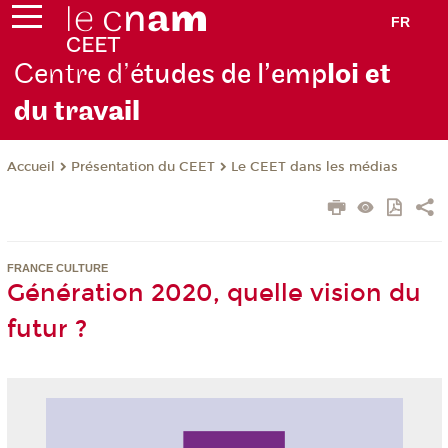
FR
Centre d’é
tudes de l’emp
loi et
du trav
ail
Présentation du CEET
Le CEET dans les médias
Accueil
FRANCE CULTURE
Génération 2020, quelle vision du
futur ?