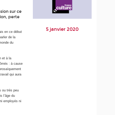
sion sur ce
tion, perte
5 janvier 2020
ais en ce début
arler de la
 monde du
 et à la
lômés : à cause
 prosaïquement
travail qui aura
s ou très peu
is l’âge du
"ni employés ni