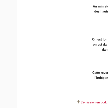
Au ministè
des hauts
On est loin
on est dan
dan
Cette reve
l'indépen
L'émission en podca