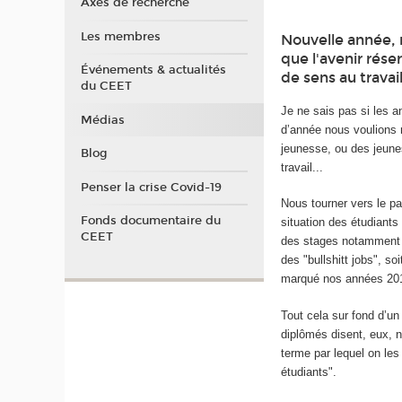
Axes de recherche
Les membres
Nouvelle année, n
que l'avenir rése
Événements & actualités
de sens au travai
du CEET
Je ne sais pas si les 
Médias
d’année nous voulions n
jeunesse, ou des jeune
Blog
travail...
Penser la crise Covid-19
Nous tourner vers le pas
Fonds documentaire du
situation des étudiant
CEET
des stages notamment e
des "bullshitt jobs", so
marqué nos années 20
Tout cela sur fond d’u
diplômés disent, eux, n
terme par lequel on les
étudiants".