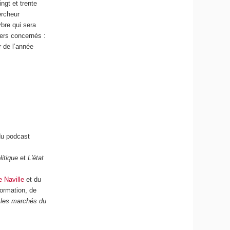
ngt et trente
ercheur
vbre qui sera
ers concernés :
r de l’année
du podcast
litique
et
L'état
e Naville
et du
formation, de
r les marchés du