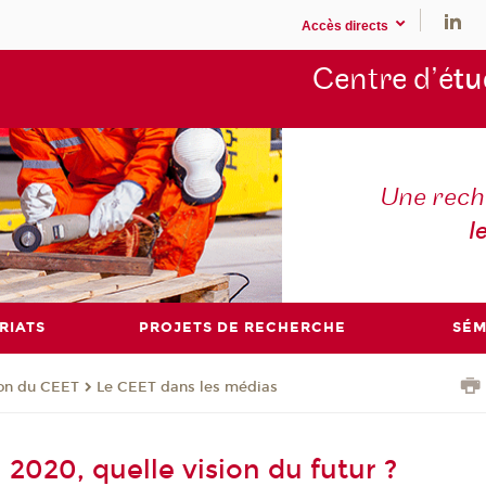
Accès directs
Centre d’é
tu
Une rech
l
RIATS
PROJETS DE RECHERCHE
SÉM
ion du CEET
Le CEET dans les médias
2020, quelle vision du futur ?