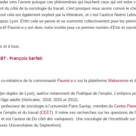
arder vers l’avenir puisque ces phénomènes qui touchent ceux qui ont entre vi
ent du côté de la sociologie du travail, c'est pourquoi nous avons convié le ch
out cela est également exploré par la littérature, et c’est l’autrice Noémi Lefe
puis Lyon. Enfin cela se pense et se surmonte collectivement pour les premi
ectif Paumé.e.s est donc notre invitée pour ce premier numéro d’Etre et savoi
s et à tous.
EET :
François Sarfati
, co-initiatrice de la communauté
Paumé.e.s
sur la plateforme
Makesense
et 
(en duplex de Lyon), autrice notamment de
Poétique de l’emploi, L’enfance po
l'âge adulte
(Verticales, 2018, 2015 et 2012).
, professeur de sociologie à l’université Paris-Saclay, membre du
Centre Pierr
 l’emploi et du travail (
CEET
). Il mène ses recherches sur les questions de 
i et est l’auteur de
Du côté des vainqueurs. Une sociologie de l’incertitude su
ses Universitaires du Septentrion).