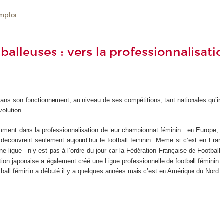
mploi
alleuses : vers la professionnalisati
e dans son fonctionnement, au niveau de ses compétitions, tant nationales qu’
volution.
ent dans la professionnalisation de leur championnat féminin : en Europe, l’An
découvrent seulement aujourd’hui le football féminin. Même si c’est en F
ne ligue - n’y est pas à l’ordre du jour car la Fédération Française de Footbal
ion japonaise a également créé une Ligue professionnelle de football féminin e
otball féminin a débuté il y a quelques années mais c’est en Amérique du Nord