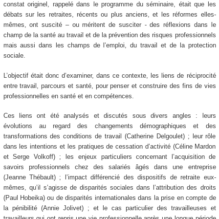
constat originel, rappelé dans le programme du séminaire, était que les
débats sur les retraites, récents ou plus anciens, et les réformes elles-
mêmes, ont suscité – ou méritent de susciter - des réflexions dans le
champ de la santé au travail et de la prévention des risques professionnels
mais aussi dans les champs de l’emploi, du travail et de la protection
sociale.
L’objectif était donc d’examiner, dans ce contexte, les liens de réciprocité
entre travail, parcours et santé, pour penser et construire des fins de vies
professionnelles en santé et en compétences.
Ces liens ont été analysés et discutés sous divers angles : leurs
évolutions au regard des changements démographiques et des
transformations des conditions de travail (Catherine Delgoulet) ; leur rôle
dans les intentions et les pratiques de cessation d’activité (Céline Mardon
et Serge Volkoff) ; les enjeux particuliers concernant l’acquisition de
savoirs professionnels chez des salariés âgés dans une entreprise
(Jeanne Thébault) ; l’impact différencié des dispositifs de retraite eux-
mêmes, qu’il s’agisse de disparités sociales dans l’attribution des droits
(Paul Hobeika) ou de disparités internationales dans la prise en compte de
la pénibilité (Annie Jolivet) ; et le cas particulier des travailleuses et
travailleurs qui ont repris une vie professionnelle après une longue période