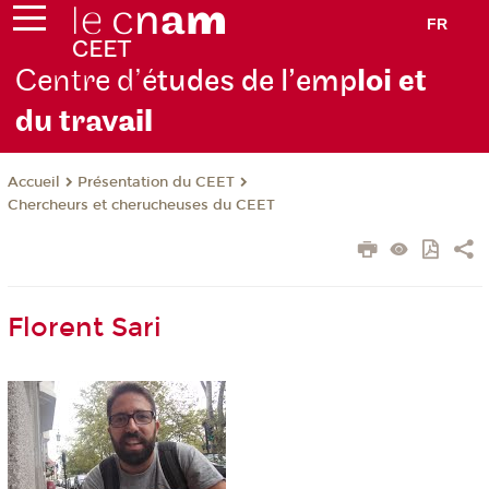
FR
Centre d’é
tudes de l’emp
loi et
du trav
ail
Présentation du CEET
Accueil
Chercheurs et cherucheuses du CEET
Florent Sari