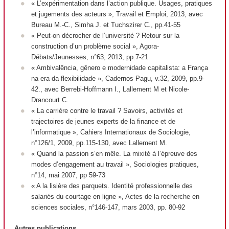
« L’expérimentation dans l’action publique. Usages, pratiques
et jugements des acteurs »,
Travail et Emploi
, 2013, avec
Bureau M.-C., Simha J. et Tuchszirer C., pp.41-55
« Peut-on décrocher de l’université ? Retour sur la
construction d’un problème social »,
Agora-
Débats/Jeunesses
, n°63, 2013, pp.7-21
« Ambivalência, gênero e modernidade capitalista: a França
na era da flexibilidade »,
Cadernos Pagu
, v.32, 2009, pp.9-
42., avec Berrebi-Hoffmann I., Lallement M et Nicole-
Drancourt C.
« La carrière contre le travail ? Savoirs, activités et
trajectoires de jeunes experts de la finance et de
l’informatique »,
Cahiers Internationaux de Sociologie
,
n°126/1, 2009, pp.115-130, avec Lallement M.
« Quand la passion s’en mêle. La mixité à l’épreuve des
modes d’engagement au travail »,
Sociologies pratiques
,
n°14, mai 2007, pp 59-73
« A la lisière des parquets. Identité professionnelle des
salariés du courtage en ligne »,
Actes de la recherche en
sciences sociales
, n°146-147, mars 2003, pp. 80-92
Autres publications