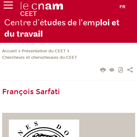
FR
Centre d’é
tudes de l’emp
loi et
du trav
ail
Présentation du CEET
Accueil
Chercheurs et cherucheuses du CEET
François Sarfati