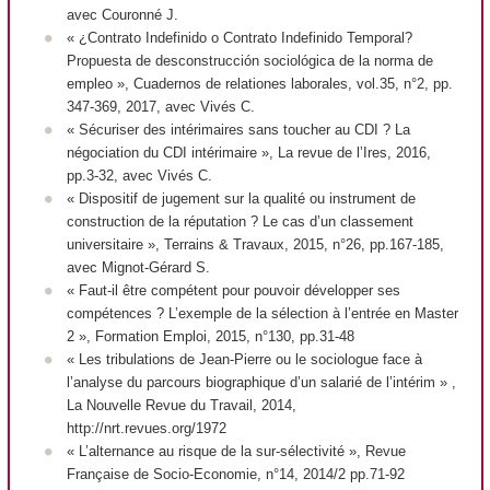
avec Couronné J.
« ¿Contrato Indefinido o Contrato Indefinido Temporal?
Propuesta de desconstrucción sociológica de la norma de
empleo »,
Cuadernos de relationes laborales
, vol.35, n°2, pp.
347-369, 2017, avec Vivés C.
« Sécuriser des intérimaires sans toucher au CDI ? La
négociation du CDI intérimaire »,
La revue de l’Ires
, 2016,
pp.3-32, avec Vivés C.
« Dispositif de jugement sur la qualité ou instrument de
construction de la réputation ? Le cas d’un classement
universitaire »,
Terrains & Travaux
, 2015, n°26, pp.167-185,
avec Mignot-Gérard S.
« Faut-il être compétent pour pouvoir développer ses
compétences ? L’exemple de la sélection à l’entrée en Master
2 »,
Formation Emploi
, 2015, n°130, pp.31-48
« Les tribulations de Jean-Pierre ou le sociologue face à
l’analyse du parcours biographique d’un salarié de l’intérim » ,
La Nouvelle Revue du Travail
, 2014,
http://nrt.revues.org/1972
« L’alternance au risque de la sur-sélectivité »,
Revue
Française de Socio-Economie
, n°14, 2014/2 pp.71-92