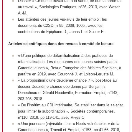
Dossier « Ce que le travail fait à la santé, ce que la santé fait
au travail », Sociologies Pratiques, n°26, 2013, avec Waser
A.-M.
Les attentes des jeunes vis-à-vis de leur emploi, les
documents du C2SD, n°95, 2008, 100p., avec les
contributions de Epiphane D., Jonas I. et Sulzer E.
Articles scientifiques dans des revues à comité de lecture
« D’une politique de défamilialisation à des pratiques de
refamilialisation. Les ressources des jeunes saisies par la
Garantie jeunes »,
Revue Française des Affaires Sociales
, à
paraître en 2019, avec Couronné J. et Loison-Leruste M.
« La proposition d’une deuxième chance ? », post-face au
dossier Deuxième chance coordonné par Benjamin
Denecheau et Gérald Houdeville,
Formation Emploi
, n°143,
203-208, 2018
« De l’intérim au CDI intérimaire. Se stabiliser dans le salariat
pour limiter la subordination »,
Sociétés contemporaines
,
n°110, 2018, pp.119-141, avec Vivés C
« Une jeunesse (in)visible : Les « Neets vulnérables » de la
Garantie jeunes »,
Travail et Emploi
, n°153, pp.41-66, 2018,