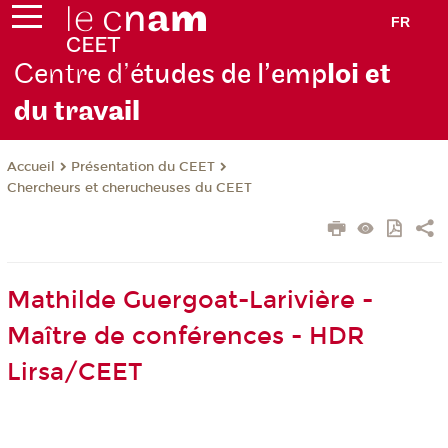
FR
Centre d’é
tudes de l’emp
loi et
du trav
ail
Présentation du CEET
Accueil
Chercheurs et cherucheuses du CEET
Mathilde Guergoat-Larivière -
Maître de conférences - HDR
Lirsa/CEET