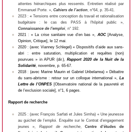
attentes hiérarchiques plus resserrés. Entretien réalisé par
Emmanuel Porte. »,
Cahiers de l’action
, n°64, p. 35-41.
2023 :
«
Tensions entre conception du travail et rationalisation
budgétaire : le cas des PASS à l'hôpital public »,
Connaissance de l'emploi
, n° 192.
2021 : « La crise sanitaire vue d’en bas »,
AOC
[Analyse,
Opinion, Critique]
, le 12 mai.
2020 : (avec Vianney Schlegel) « Dispositifs d’aide aux sans-
abri : entre saturation, multiplication et requêtes (non)
pourvues »
in
APUR (dir.),
Rapport 2020 de la Nuit de la
Solidarité
, novembre, p. 65-67.
2018 : (avec Marine Maurin et Gabriel Uribelarrea) « Débattre
du sans-abrisme : retour sur un colloque international »,
La
Lettre de l’ONPES
[Observatoire national de la pauvreté et
de l’exclusion sociale]
, n°1, 6 pages.
Rapport de recherche
2025 : (avec François Sarfati et Jules Simha) « Une jeunesse
au guichet de l’emploi. Enquête sur le Contrat d’engagement
jeunes »,
Rapport de recherche
,
Centre d’études de