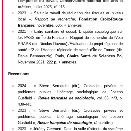
l’emploi et du travail, Conservatoire national des arts et
métiers
, juillet 2025, n° 115.
2023 :
« Saisir le travail de réduction des risques au niveau
local »,
Rapport de recherche
,
Fondation Croix-Rouge
française
, novembre, 63p. + annexes
2021 : « Entre sanitaire et social. Enquête sociologique sur
les PASS en Île-de-France »,
Rapport de recherche de l’Axe
PRAPS
(dir. Nicolas Duvoux)
/Évaluation du projet régional de
santé n°2 de l’Agence régionale de santé d’Île-de-France
(dir.
Daniel Benamouzig), Paris,
Chaire Santé de Sciences Po
,
Novembre 2021, 222 p. + annexes.
Recensions
2024 : « Stève Bernardin (dir.), Croisades privées et
problèmes publics. L’héritage sociologique de Joseph
Gusfield »,
Revue française de sociologie
,
vol. 65, n°3, p.
439-443.
2023 :
« Stève Bernardin (dir.), Croisades privées et
problèmes publics. L'héritage sociologique de Joseph
Gusfield »,
Revue française de sociologie
, (à paraître)
2023 :
« Jérémy Geeraert, Dans la salle d'attente du système