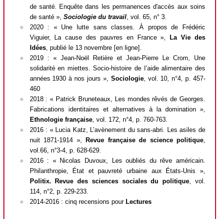
de santé. Enquête dans les permanences d'accès aux soins
de santé »,
Sociologie du travail
, vol. 65, n° 3.
2020 : « Une lutte sans classes. À propos de Frédéric
Viguier, La cause des pauvres en France »,
La Vie des
Idées
, publié le 13 novembre [en ligne].
2019 : « Jean-Noël Retière et Jean-Pierre Le Crom, Une
solidarité en miettes. Socio-histoire de l’aide alimentaire des
années 1930 à nos jours »,
Sociologie
, vol. 10, n°4, p. 457-
460
2018 : « Patrick Bruneteaux, Les mondes rêvés de Georges.
Fabrications identitaires et alternatives à la domination »,
Ethnologie française
, vol. 172, n°4, p. 760-763.
2016 : « Lucia Katz, L’avènement du sans-abri. Les asiles de
nuit 1871-1914 »,
Revue française de science politique
,
vol.66, n°3-4, p. 628-629.
2016 : « Nicolas Duvoux, Les oubliés du rêve américain.
Philanthropie, État et pauvreté urbaine aux États-Unis »,
Politix. Revue des sciences sociales du politique
, vol.
114, n°2, p. 229-233.
2014-2016 : cinq recensions pour
Lectures