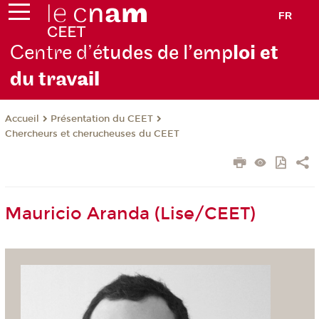
FR
Centre d’é
tudes de l’emp
loi et
du trav
ail
Présentation du CEET
Accueil
Chercheurs et cherucheuses du CEET
Mauricio Aranda (Lise/CEET)