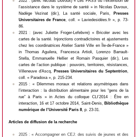
2022 : (avec Nicolas Duvoux) « Les PASS ou l’extension de
l’assistance dans le système de santé »
in
Nicolas Duvoux,
Nadège Vezinat (dir.),
La santé sociale
, Paris,
Presses
Universitaires de France
, coll. « Laviedesidées.fr », p. 73-
86.
2021 : (avec Juliette Froger-Lefebvre) « Bricoler avec les
cartes de la santé. Injonctions contradictoires et ajustements
chez les coordinatrices Atelier Santé Ville en Île-de-France »
in
Thomas Aguilera, Francesca Artioli, Lorenzo Barrault-
Stella, Emmanuelle Hellier et Romain Pasquier (dir.),
Les
cartes de l’action publique : pouvoirs, territoires, résistances,
Villeneuve d'Ascq,
Presses Universitaires du Septentrion
,
coll. « Paradoxa », p. 215-234.
2015 : « Dilemmes moraux et relations asymétriques dans
l’interaction : la distribution alimentaire pour les “gens de la
rue” à Paris » in
Actes du colloque CLI’2014 : Être en
interaction, 16 et 17 octobre 2014
, Saint-Denis,
Bibliothèque
numérique de l’Université Paris 8
, p. 23-31.
Articles de diffusion de la recherche
2025 : « Accompagner en CEJ: des suivis de jeunes et des