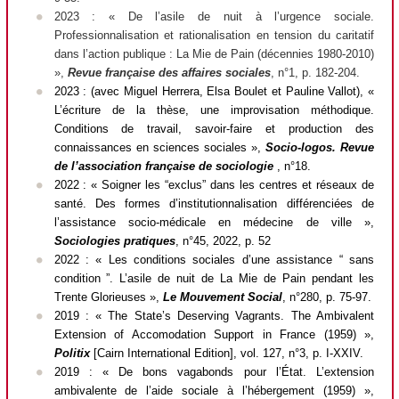
2023 : « De l’asile de nuit à l’urgence sociale.
Professionnalisation et rationalisation en tension du caritatif
dans l’action publique : La Mie de Pain (décennies 1980-2010)
»,
Revue française des affaires sociales
, n°1, p. 182-204.
2023 :
(avec Miguel Herrera, Elsa Boulet et Pauline Vallot), «
L’écriture de la thèse, une improvisation méthodique.
Conditions de travail, savoir-faire et production des
connaissances en sciences sociales »,
Socio-logos. Revue
de l’association française de sociologie
, n°18.
2022 : « Soigner les “exclus” dans les centres et réseaux de
santé. Des formes d’institutionnalisation différenciées de
l’assistance socio-médicale en médecine de ville »,
Sociologies pratiques
,
n°45, 2022, p. 52
2022 : « Les conditions sociales d’une assistance “ sans
condition ”. L’asile de nuit de La Mie de Pain pendant les
Trente Glorieuses »,
Le Mouvement Social
, n°280, p. 75-97.
2019 :
« The State’s Deserving Vagrants. The Ambivalent
Extension of Accomodation Support in France (1959) »,
Politix
[Cairn International Edition], vol. 127, n°3, p. I-XXIV.
2019 : « De bons vagabonds pour l’État. L’extension
ambivalente de l’aide sociale à l’hébergement (1959) »,