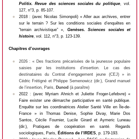
Politix. Revue des sciences sociales du politique
,
vol.
127, n°3, p. 85-107.
2018 : (avec Nicolas Simonpoli) « Aller aux archives, entrer
sur le terrain ? Sur les conditions sociales d’enquêtes en
“terrain archivistique” »,
Genèses. Sciences sociales et
histoire
, vol. 112, n°3, p. 123-139.
Chapitres d’ouvrages
2026 : « Des fractions précarisées de la jeunesse populaire
saisies par les institutions d’insertion. Le cas des
destinataires du Contrat d’engagement jeune (CEJ) » in
Cédric Frétigné et Philippe Semenowicz (dir.),
Grand manuel
de l’insertion
, Paris,
Dunod
(à paraître)
2022 : (avec Myriam Ahnich et Juliette Froger-Lefebvre) «
Faire exister une démarche participative en santé publique.
Enquête sur les coordinatrices Atelier Santé Ville en Île-de-
France »
in
Thomas Denise, Sophie Divay, Marie Dos
Santos, Cécile Fournier, Lucile Girard et Aymeric Luneau
(dir.),
Pratiques de coopération en santé. Regards
sociologiques
, Paris,
Éditions de l’IRDES
, p. 179-193.