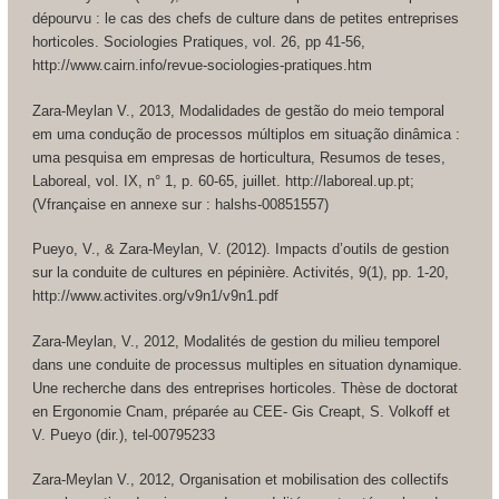
dépourvu : le cas des chefs de culture dans de petites entreprises
horticoles. Sociologies Pratiques, vol. 26, pp 41-56,
http://www.cairn.info/revue-sociologies-pratiques.htm
Zara-Meylan V., 2013, Modalidades de gestão do meio temporal
em uma condução de processos múltiplos em situação dinâmica :
uma pesquisa em empresas de horticultura, Resumos de teses,
Laboreal, vol. IX, n° 1, p. 60-65, juillet. http://laboreal.up.pt;
(Vfrançaise en annexe sur : halshs-00851557)
Pueyo, V., & Zara-Meylan, V. (2012). Impacts d’outils de gestion
sur la conduite de cultures en pépinière. Activités, 9(1), pp. 1-20,
http://www.activites.org/v9n1/v9n1.pdf
Zara-Meylan, V., 2012, Modalités de gestion du milieu temporel
dans une conduite de processus multiples en situation dynamique.
Une recherche dans des entreprises horticoles. Thèse de doctorat
en Ergonomie Cnam, préparée au CEE- Gis Creapt, S. Volkoff et
V. Pueyo (dir.), tel-00795233
Zara-Meylan V., 2012, Organisation et mobilisation des collectifs