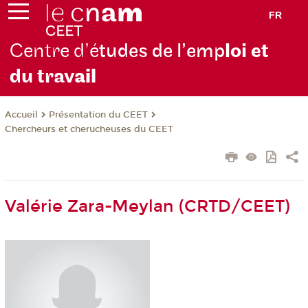
FR
Centre d’é
tudes de l’emp
loi et
du trav
ail
Présentation du CEET
Accueil
Chercheurs et cherucheuses du CEET
Valérie Zara-Meylan (CRTD/CEET)