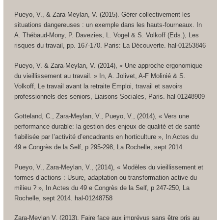
Pueyo, V., & Zara-Meylan, V. (2015). Gérer collectivement les
situations dangereuses : un exemple dans les hauts-fourneaux. In
A. Thébaud-Mony, P. Davezies, L. Vogel & S. Volkoff (Eds.), Les
risques du travail, pp. 167-170. Paris: La Découverte. hal-01253846
Pueyo, V. & Zara-Meylan, V. (2014), « Une approche ergonomique
du vieillissement au travail. » In, A. Jolivet, A-F Molinié & S.
Volkoff, Le travail avant la retraite Emploi, travail et savoirs
professionnels des seniors, Liaisons Sociales, Paris. hal-01248909
Gotteland, C., Zara-Meylan, V., Pueyo, V., (2014), « Vers une
performance durable: la gestion des enjeux de qualité et de santé
fiabilisée par l’activité d’encadrants en horticulture », In Actes du
49 e Congrès de la Self, p 295-298, La Rochelle, sept 2014.
Pueyo, V., Zara-Meylan, V., (2014), « Modèles du vieillissement et
formes d’actions : Usure, adaptation ou transformation active du
milieu ? », In Actes du 49 e Congrès de la Self, p 247-250, La
Rochelle, sept 2014. hal-01248758
Zara-Meylan V. (2013), Faire face aux imprévus sans être pris au