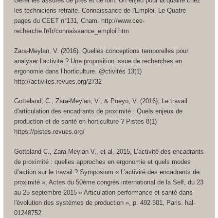
Gérer les assurés de près et de loin. Un enjeu pour la qualité chez
les techniciens retraite. Connaissance de l'Emploi, Le Quatre
pages du CEET n°131, Cnam. http://www.cee-
recherche.fr/fr/connaissance_emploi.htm
Zara-Meylan, V. (2016). Quelles conceptions temporelles pour
analyser l’activité ? Une proposition issue de recherches en
ergonomie dans l’horticulture. @ctivités 13(1)
http://activites.revues.org/2732
Gotteland, C., Zara-Meylan, V., & Pueyo, V. (2016). Le travail
d'articulation des encadrants de proximité : Quels enjeux de
production et de santé en horticulture ? Pistes 8(1)
https://pistes.revues.org/
Gotteland C., Zara-Meylan V., et al. 2015, L’activité des encadrants
de proximité : quelles approches en ergonomie et quels modes
d’action sur le travail ? Symposium « L’activité des encadrants de
proximité », Actes du 50ème congrès international de la Self, du 23
au 25 septembre 2015 « Articulation performance et santé dans
l'évolution des systèmes de production », p. 492-501, Paris. hal-
01248752