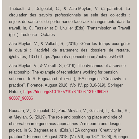
Thébault, J., Delgoulet, C., & Zara-Meylan, V. (à paraître). La
circulation des savoirs professionnels au sein des collectifs :
enjeux de santé et de performance face aux changements dans le
travail. In, C. Fassier et D. Lhuilier (Eds), Transmission et Travail
(pp -). Toulouse : Octarès.
Zara-Meylan, V., & Volkoff, S, (2019). Gérer les temps pour gérer
la qualité : l’activité de traitement des dossiers de retraite,
@ctivités, 13 (1).
https://journals.openedition.org/activites/4769
Zara-Meylan, V., & Volkoff, S, (2019). The dynamics of a service
relationship: The example of technicians working for pension
schemes. In S. Bagnara et al. (Eds.),
IEA congress “Creativity in
practice”,
Florence, August 2018, (Vol IV, pp 310-319), Springer
Nature,
https://doi.org/310.1007/1978-1003-1319-96080-
96087_96036
Boccara, V., Delgoulet, C., Zara-Meylan, V., Gaillard, I., Barthe, B.,
et Meylan, S. (2019). The role and positioning place and role of
observation in ergonomics approaches: A research and design
project. In S. Bagnara et al. (Eds.),
IEA congress “Creativity in
practice”,
Florence, August 2018, (Vol VII, pp 1821-1828), Springer