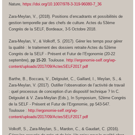
Nature,
https://doi.org/10.1007/978-3-319-96080-7_36
Zara-Meylan, V., (2018). Positions d’encadrants et possibilités de
gestion temporelle par des chefs de culture.
Actes du 53ème
Congrès de la SELF,
Bordeaux, 3-5 Octobre 2018.
Zara-Meylan, V., & Volkoff, S. (2017). Gérer les temps pour gérer
la qualité : le traitement des dossiers retraite
Actes du 52ème
Congrès de la SELF - Présent et Futur de l’Ergonomie (20-22
septembre),
pp 15-20
. Toulouse.
http://ergonomie-self.org/wp-
content/uploads/2017/09/ActesSELF2017.pdf
Barthe, B., Boccara, V., Delgoulet, C., Gaillard, I., Meylan, S., &
Zara-Meylan, V. (2017). Outiller l’observation de l’activité de travail
: quel processus de conception d’un dispositif technique ? In C.
Delgoulet & V. Zara-Meylan (Eds.), In
Symposium, 52ème Congrès
de la SELF - Présent et Futur de l’Ergonomie, pp 543-547
.
Toulouse :
http://ergonomie-self.org/wp-
content/uploads/2017/09/ActesSELF2017.pdf
Volkoff, S., Zara-Meylan, S., Mardon, C., & Gaudart, C. (2016).