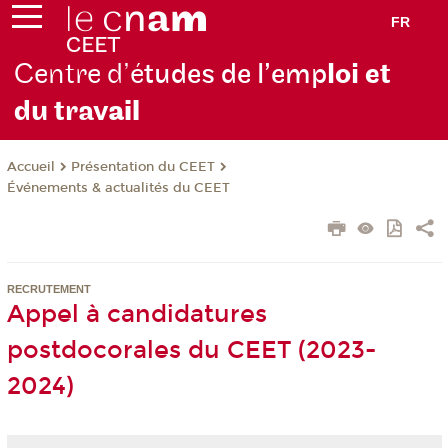
FR
Centre d’é
tudes de l’emp
loi et
du trav
ail
Présentation du CEET
Accueil
Événements & actualités du CEET
RECRUTEMENT
Appel à candidatures
postdocorales du CEET (2023-
2024)