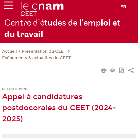
FR
Centre d’é
tudes de l’emp
loi et
du trav
ail
Présentation du CEET
Accueil
Événements & actualités du CEET
RECRUTEMENT
Appel à candidatures
postdocorales du CEET (2024-
2025)