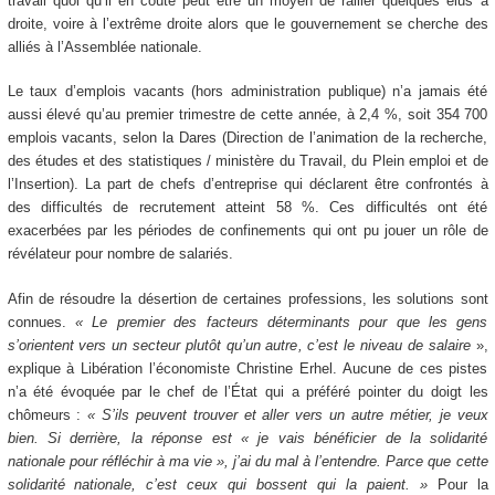
travail quoi qu’il en coûte peut être un moyen de rallier quelques élus à
droite, voire à l’extrême droite alors que le gouvernement se cherche des
alliés à l’Assemblée nationale.
Le taux d’emplois vacants (hors administration publique) n’a jamais été
aussi élevé qu’au premier trimestre de cette année, à 2,4 %, soit 354 700
emplois vacants, selon la Dares (Direction de l’animation de la recherche,
des études et des statistiques /
ministère du Travail, du Plein emploi et de
l’Insertion
). La part de chefs d’entreprise qui déclarent être confrontés à
des difficultés de recrutement atteint 58 %. Ces difficultés ont été
exacerbées par les périodes de confinements qui ont pu jouer un rôle de
révélateur pour nombre de salariés.
Afin de résoudre la désertion de certaines professions, les solutions sont
connues.
« Le premier des facteurs déterminants pour que les gens
s’orientent vers un secteur plutôt qu’un autre, c’est le niveau de salaire
»,
explique à Libération l’économiste Christine Erhel. Aucune de ces pistes
n’a été évoquée par le chef de l’État qui a préféré pointer du doigt les
chômeurs :
« S’ils peuvent trouver et aller vers un autre métier, je veux
bien. Si derrière, la réponse est « je vais bénéficier de la solidarité
nationale pour réfléchir à ma vie », j’ai du mal à l’entendre. Parce que cette
solidarité nationale, c’est ceux qui bossent qui la paient. »
Pour la