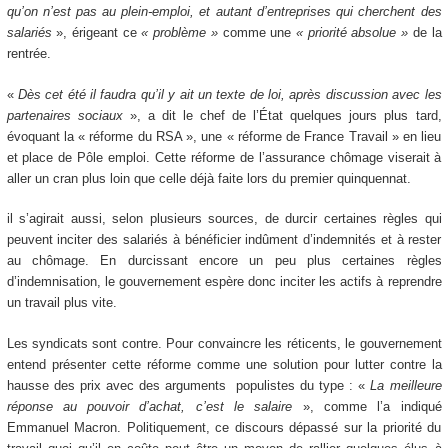
qu’on n’est pas au plein-emploi, et autant d’entreprises qui cherchent des
salariés
», érigeant ce
« problème »
comme une
« priorité absolue »
de la
rentrée.
«
Dès cet été il faudra qu’il y ait un texte de loi, après discussion avec les
partenaires sociaux
», a dit le chef de l’État quelques jours plus tard,
évoquant la « réforme du RSA », une « réforme de France Travail » en lieu
et place de Pôle emploi. Cette réforme de l’assurance chômage viserait à
aller un cran plus loin que celle déjà faite lors du premier quinquennat.
il s’agirait aussi, selon plusieurs sources, de durcir certaines règles qui
peuvent inciter des salariés à bénéficier indûment d’indemnités et à rester
au chômage. En durcissant encore un peu plus certaines règles
d’indemnisation, le gouvernement espère donc inciter les actifs à reprendre
un travail plus vite.
Les syndicats sont contre. Pour convaincre les réticents, le gouvernement
entend présenter cette réforme comme une solution pour lutter contre la
hausse des prix avec des arguments populistes du type : «
La meilleure
réponse au pouvoir d’achat, c’est le salaire
», comme l’a indiqué
Emmanuel Macron. Politiquement, ce discours dépassé sur la priorité du