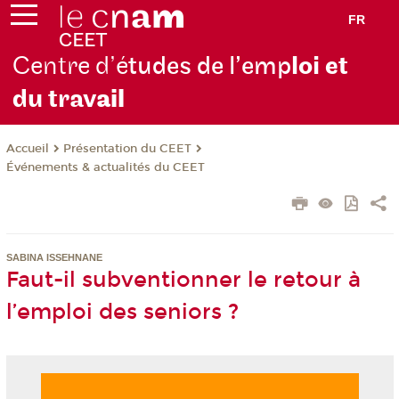
FR
Centre d’é
tudes de l’emp
loi et
du trav
ail
Présentation du CEET
Accueil
Événements & actualités du CEET
SABINA ISSEHNANE
Faut-il subventionner le retour à
l’emploi des seniors ?