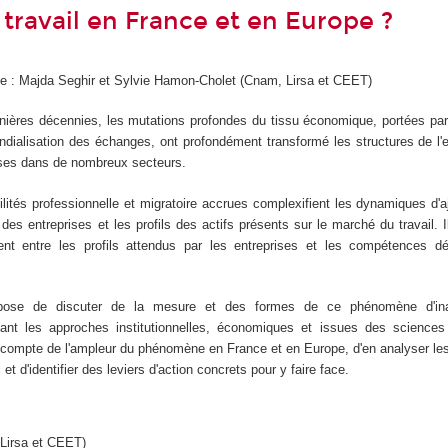
travail en France et en Europe ?
que : Majda Seghir et Sylvie Hamon-Cholet (Cnam, Lirsa et CEET)
nières décennies, les mutations profondes du tissu économique, portées pa
ndialisation des échanges, ont profondément transformé les structures de l'
ses dans de nombreux secteurs.
ilités professionnelle et migratoire accrues complexifient les dynamiques d'
es entreprises et les profils des actifs présents sur le marché du travail. 
nt entre les profils attendus par les entreprises et les compétences d
opose de discuter de la mesure et des formes de ce phénomène d'in
nt les approches institutionnelles, économiques et issues des sciences 
re compte de l'ampleur du phénomène en France et en Europe, d'en analyser 
 et d'identifier des leviers d'action concrets pour y faire face.
 Lirsa et CEET)