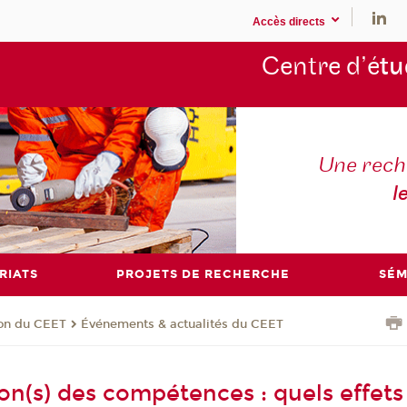
Accès directs
Centre d’é
tu
Une rech
l
RIATS
PROJETS DE RECHERCHE
SÉM
ion du CEET
Événements & actualités du CEET
on(s) des compétences : quels effets 