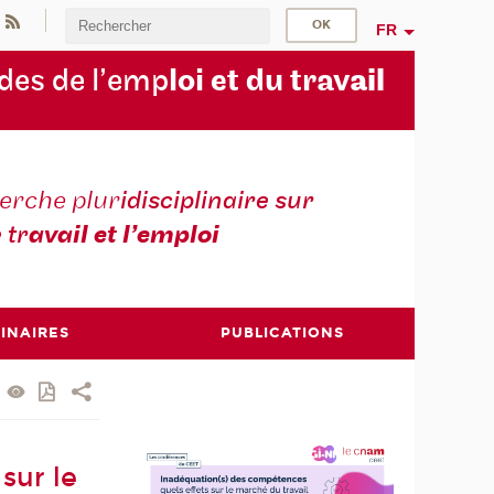
FR
des de l’emp
loi et du trav
ail
erche plur
idisciplinaire sur
e tr
avail et l’emploi
INAIRES
PUBLICATIONS
sur le