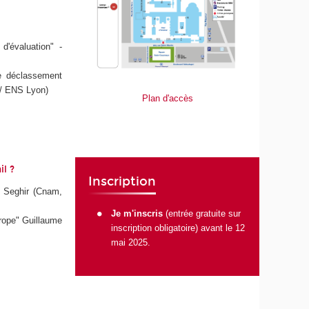
d'évaluation" -
e déclassement
 / ENS Lyon)
Plan d'accès
l ?
Inscription
a Seghir (Cnam,
Je m'inscris
(entrée gratuite sur
urope" Guillaume
inscription obligatoire) avant le 12
mai 2025.