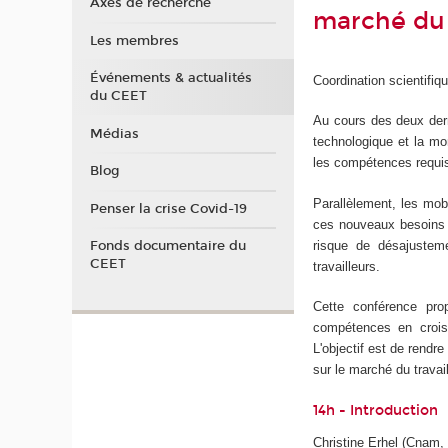
Axes de recherche
marché du 
Les membres
Événements & actualités
Coordination scientifi
du CEET
Au cours des deux der
Médias
technologique et la mo
les compétences requi
Blog
Parallèlement, les mob
Penser la crise Covid-19
ces nouveaux besoins d
risque de désajusteme
Fonds documentaire du
CEET
travailleurs.
Cette conférence pr
compétences en croisa
L'objectif est de rend
sur le marché du travail
14h - Introduction
Christine Erhel (Cnam,