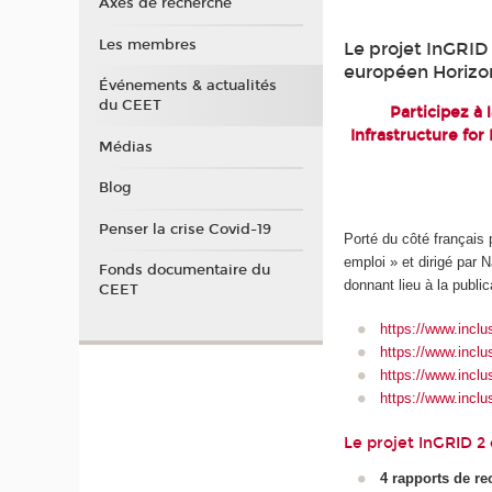
Axes de recherche
Les membres
Le projet InGRID 
européen Horizon
Événements & actualités
du CEET
Participez à 
Infrastructure for
Médias
Blog
Penser la crise Covid-19
Porté du côté français
emploi » et dirigé par 
Fonds documentaire du
donnant lieu à la public
CEET
https://www.inclu
https://www.inclu
https://www.inclu
https://www.inclu
Le projet InGRID 2 
4 rapports de re