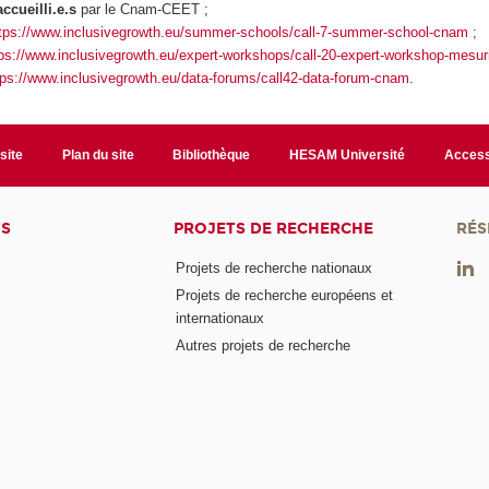
ccueilli.e.s
par le Cnam-CEET ;
tps://www.inclusivegrowth.eu/summer-schools/call-7-summer-school-cnam
;
ps://www.inclusivegrowth.eu/expert-workshops/call-20-expert-workshop-mesuri
tps://www.inclusivegrowth.eu/data-forums/call42-data-forum-cnam
.
site
Plan du site
Bibliothèque
HESAM Université
Access
TS
PROJETS DE RECHERCHE
RÉS
Projets de recherche nationaux
Projets de recherche européens et
internationaux
Autres projets de recherche