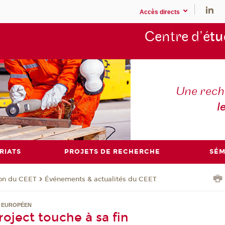
Accès directs
Centre d’é
tu
Une rech
l
RIATS
PROJETS DE RECHERCHE
SÉM
ion du CEET
Événements & actualités du CEET
 EUROPÉEN
oject touche à sa fin