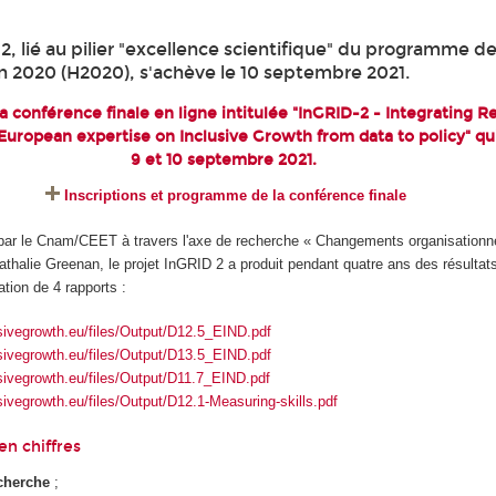
2, lié au pilier "excellence scientifique" du programme d
 2020 (H2020), s'achève le 10 septembre 2021.
la conférence finale en ligne intitulée "InGRID-2 - Integrating 
 European expertise on Inclusive Growth from data to policy" qui
9 et 10 septembre 2021.
Inscriptions et programme de la conférence finale
 par le Cnam/CEET à travers l'axe de recherche « Changements organisationnel
Nathalie Greenan, le projet InGRID 2 a produit pendant quatre ans des résulta
ation de 4 rapports :
sivegrowth.eu/files/Output/D12.5_EIND.pdf
sivegrowth.eu/files/Output/D13.5_EIND.pdf
sivegrowth.eu/files/Output/D11.7_EIND.pdf
sivegrowth.eu/files/Output/D12.1-Measuring-skills.pdf
en chiffres
cherche
;