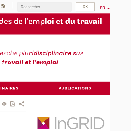
FR
des de l’emp
loi et du trav
ail
erche plur
idisciplinaire sur
e tr
avail et l’emploi
INAIRES
PUBLICATIONS