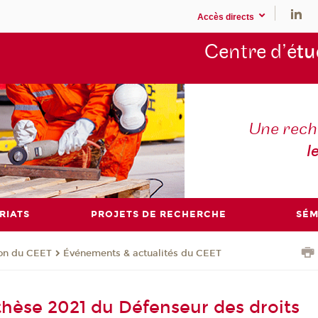
Accès directs
Centre d’é
tu
Une rech
l
RIATS
PROJETS DE RECHERCHE
SÉM
ion du CEET
Événements & actualités du CEET
 thèse 2021 du Défenseur des droits