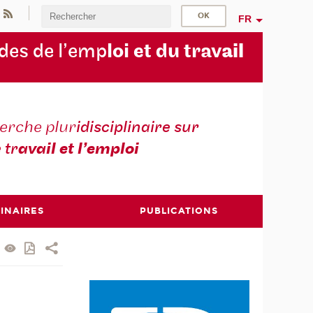
FR
des de l’emp
loi et du trav
ail
erche plur
idisciplinaire sur
e tr
avail et l’emploi
INAIRES
PUBLICATIONS