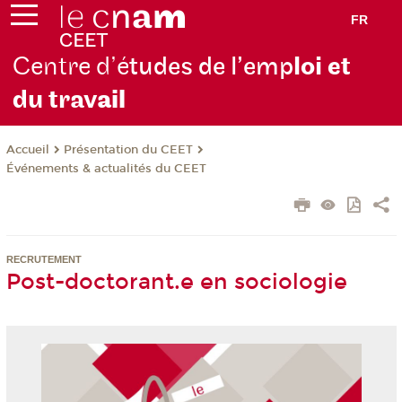
FR
Centre d’é
tudes de l’emp
loi et
du trav
ail
Présentation du CEET
Accueil
Événements & actualités du CEET
RECRUTEMENT
Post-doctorant.e en sociologie