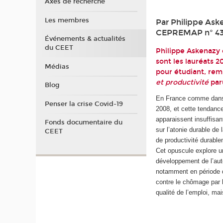
Axes de recherche
Les membres
Par Philippe Aske
CEPREMAP n° 4
Événements & actualités
du CEET
Philippe Askenazy e
sont les lauréats 20
Médias
pour étudiant, rem
et productivité
par
Blog
En France comme dans la
Penser la crise Covid-19
2008, et cette tendanc
apparaissent insuffisan
Fonds documentaire du
sur l’atonie durable de
CEET
de productivité durable
Cet opuscule explore u
développement de l’auto
notamment en période de
contre le chômage par l
qualité de l’emploi, mai