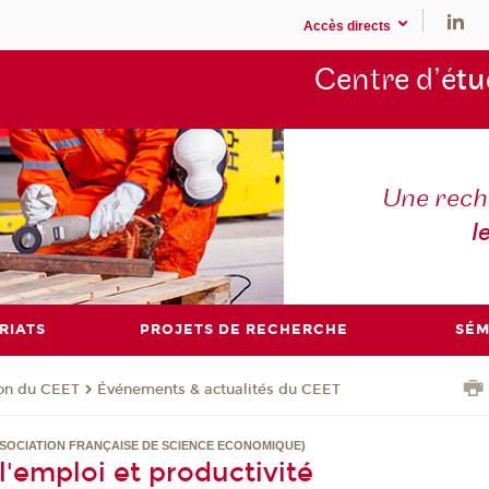
Accès directs
Centre d’é
tu
Une rech
l
RIATS
PROJETS DE RECHERCHE
SÉM
ion du CEET
Événements & actualités du CEET
ASSOCIATION FRANÇAISE DE SCIENCE ECONOMIQUE)
l'emploi et productivité