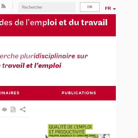
FR
des de l’emp
loi et du trav
ail
erche plur
idisciplinaire sur
e tr
avail et l’emploi
INAIRES
PUBLICATIONS