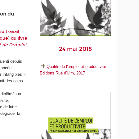
ion du
u travail,
ique)
du livre
é de l’emploi
24 mai 2018
alenti depuis
Qualité de l'emploi et productivité -
avancées
Editions Rue d'Ulm, 2017
 intangibles »,
ait des gains
s diplômés au
ivité,
e de lutte
 dégrader la