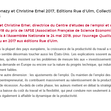
nazy et Christine Erhel 2017, Editions Rue d'Ulm, Collect
3
t Christine Erhel, directrice du Centre d'études de l'emploi et d
18 du prix de l'AFSE (
Association Française de Science Econom
is à l'Assemblée Nationale le 24 mai 2018, pour l’ouvrage
Qualit
u en 2017 aux éditions Rue d’Ulm.
 plupart des pays européens, la croissance de la productivité du travail a r
e semble désormais toucher aussi les États-Unis. Les explications souvent 
tes, qu’elles insistent sur les problèmes de mesure liés aux « investissements
 la demande en Europe ou encore sur la nature du progrès technique, qui induir
ment faibles.
ne autre dimension : les ajustements de l’emploi. Du maintien de l’emploi de
entrepreneuriat, ils contribuent massivement au ralentissement de la product
 récession. Au-delà de cette phase, les auteurs mettent en débat la stratégi
a baisse du coût du travail et la flexibilité, qui peut conduire non seulement à
s également à affaiblir la dynamique de la productivité.