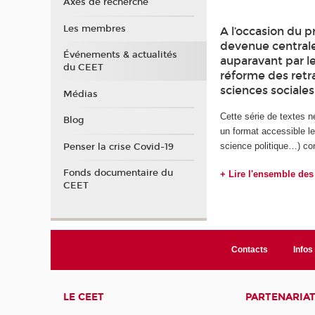
Axes de recherche
Les membres
A l’occasion du p
devenue centrale 
Événements & actualités
auparavant par le
du CEET
réforme des retra
sciences sociales
Médias
Cette série de textes n
Blog
un format accessible le
science politique…) con
Penser la crise Covid-19
Fonds documentaire du
+ Lire l'ensemble des
CEET
Contacts
Infos 
LE CEET
PARTENARIA