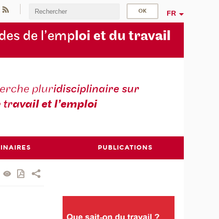
FR
des de l’emp
loi et du trav
ail
erche plur
idisciplinaire sur
e tr
avail et l’emploi
INAIRES
PUBLICATIONS