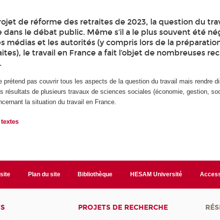
rojet de réforme des retraites de 2023, la question du trav
dans le débat public. Même s’il a le plus souvent été né
s médias et les autorités (y compris lors de la préparatio
ites), le travail en France a fait l’objet de nombreuses r
.
e prétend pas couvrir tous les aspects de la question du travail mais rendre d
s résultats de plusieurs travaux de sciences sociales (économie, gestion, soc
cernant la situation du travail en France.
 textes
site
Plan du site
Bibliothèque
HESAM Université
Access
TS
PROJETS DE RECHERCHE
RÉS