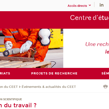
Accès directs
Centre d’é
tu
Une rech
l
RIATS
PROJETS DE RECHERCHE
SÉM
ion du CEET
Événements & actualités du CEET
ON SCIENTIFIQUE
 du travail ?