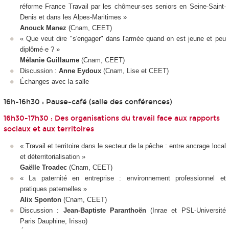
réforme France Travail par les chômeur·ses seniors en Seine-Saint-
Denis et dans les Alpes-Maritimes »
Anouck Manez
(Cnam, CEET)
« Que veut dire "s'engager" dans l'armée quand on est jeune et peu
diplômé·e ? »
Mélanie Guillaume
(Cnam, CEET)
Discussion :
Anne Eydoux
(Cnam, Lise et CEET)
Échanges avec la salle
16h-16h30 : Pause-café (salle des conférences)
16h30-17h30 : Des organisations du travail face aux rapports
sociaux et aux territoires
« Travail et territoire dans le secteur de la pêche : entre ancrage local
et déterritorialisation »
Gaëlle Troadec
(Cnam, CEET)
« La paternité en entreprise : environnement professionnel et
pratiques paternelles »
Alix Sponton
(Cnam, CEET)
Discussion :
Jean-Baptiste Paranthoën
(Inrae et PSL-Université
Paris Dauphine, Irisso)