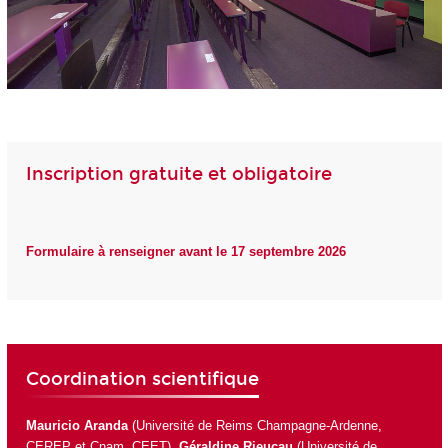
Inscription gratuite et obligatoire
Formulaire à renseigner avant le 17 septembre 2026
Coordination scientifique
Mauricio Aranda
(Université de Reims Champagne-Ardenne,
CEREP et Cnam, CEET),
Géraldine Rieucau
(Université de