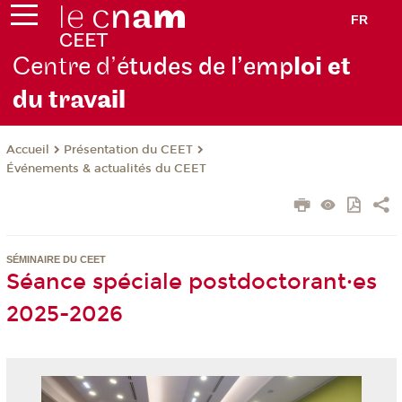
FR
Centre d’é
tudes de l’emp
loi et
du trav
ail
Présentation du CEET
Accueil
Événements & actualités du CEET
SÉMINAIRE DU CEET
Séance spéciale postdoctorant·es
2025-2026