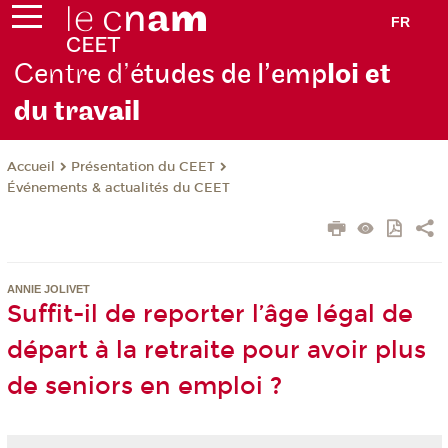
FR
Centre d’é
tudes de l’emp
loi et
du trav
ail
Présentation du CEET
Accueil
Événements & actualités du CEET
ANNIE JOLIVET
Suffit-il de reporter l’âge légal de
départ à la retraite pour avoir plus
de seniors en emploi ?