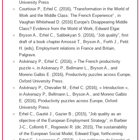
University Press
Courtioux P., Erhel C. (2016), “Transformation in the World of
Work and the Middle Class: The French Experience” , in
Vaughan Whitehead D. (2016) Europe's Disappearing Middle
Class? Evidence from the World of Work, Edward Elgar.
Bryson A., Erhel C., Salibekyan S. (2016), “Job quality”, first
draft of a book chapter Amossé T., Bryson A., Forth J., Petit
H. (eds), Employment relations in France and Britain,
Palgrave.
Askénazy P., Erhel C. (2016), « The French productivity
puzzle », in Askenazy P., Bellmann L., Bryson A., and
Moreno Galbis E. (2016), Productivity puzzles across Europe,
Oxford University Press.
Askénazy P., Chevalier M., Erhel C. (2016), « Introduction »,
in Askenazy P., Bellmann L., Bryson A., and Moreno Galbis
E. (2016), Productivity puzzles across Europe, Oxford
University Press.
Erhel C., Gautié J., Gazier B., (2015), “Job quality as an
objective of the European Employment Strategy”, in Barbier
J-C., Collomb F., Rogowski R. (dir, 2015), The sustainability
of the European Social Model, Edward Elgar, forthcoming.