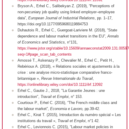
Bryson A., Erhel C., Salibekyan Z. (2019), “Perceptions of
non-pecuniary job quality using linked employer–employee
data”,
European Journal of Industrial Relations
, pp. 1–17,
https://doi.org/10.1177/0959680119884753
Duhautois R., Erhel C., Guergoat-Lariviere M. (2018), “State
dependence and labour market transitions in the EU”,
Annals
of Economics and Statistics,
n°131,
https://www.jstor.org/stable/10.15609/annaeconstat2009.131.0059?
seq=1#page_scan_tab_contents
Amossé T., Askenazy P., Chevalier M., Erhel C., Petit H.,
Rebérioux A. (2018), « Relations sociales et ajustements à la
crise : une analyse micro-statistique comparative franco-
britannique »,
Revue Internationale du Travail
,
https://onlinelibrary.wiley.com/doi/10.1111/ilrf.12092
Erhel C., Gautie J., 2018, "La Garantie Jeunes : une
introduction",
Travail et Emploi
, n° 153.
Courtioux P., Erhel C. (2016), “The French middle class and
the labour market”,
Economia e Lavoro,
pp.39-42.
Erhel C., Kirat T. (2015), Introduction du numéro spécial « Les
institutions du travail »,
Travail et Emploi
, n°1 42.
Erhel C., Levionnois C. (2015), “Labour market policies in