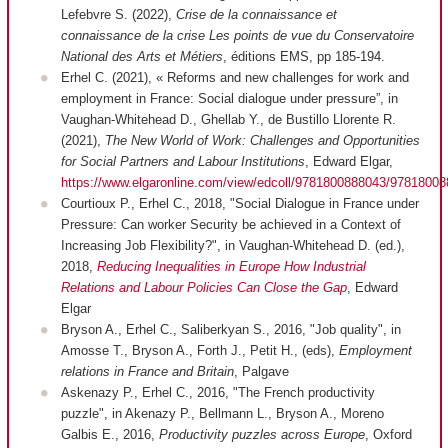
Lefebvre S. (2022),
Crise de la connaissance et
connaissance de la crise Les points de vue du Conservatoire
National des Arts et Métiers
, éditions EMS, pp 185-194.
Erhel C. (2021), « Reforms and new challenges for work and
employment in France: Social dialogue under pressure”, in
Vaughan-Whitehead D., Ghellab Y., de Bustillo Llorente R.
(2021),
The New World of Work: Challenges and Opportunities
for Social Partners and Labour Institutions
, Edward Elgar,
https://www.elgaronline.com/view/edcoll/9781800888043/9781800
Courtioux P., Erhel C., 2018, "Social Dialogue in France under
Pressure: Can worker Security be achieved in a Context of
Increasing Job Flexibility?", in Vaughan-Whitehead D. (ed.),
2018,
Reducing Inequalities in
Europe How Industrial
Relations and Labour Policies Can Close the Gap
, Edward
Elgar
Bryson A., Erhel C., Saliberkyan S., 2016, "Job quality", in
Amosse T., Bryson A., Forth J., Petit H., (eds),
Employment
relations in France and Britain
, Palgave
Askenazy P., Erhel C., 2016, "The French productivity
puzzle", in Akenazy P., Bellmann L., Bryson A., Moreno
Galbis E., 2016,
Productivity puzzles across Europe
, Oxford