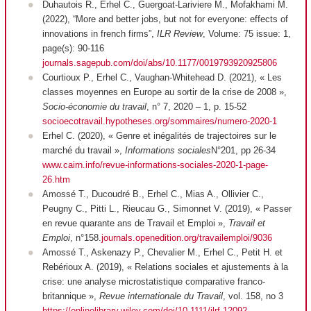
Duhautois R., Erhel C., Guergoat-Lariviere M., Mofakhami M.
(2022), “More and better jobs, but not for everyone: effects of
innovations in french firms”,
ILR Review
, Volume: 75 issue: 1,
page(s): 90-116
journals.sagepub.com/doi/abs/10.1177/0019793920925806
Courtioux P., Erhel C., Vaughan-Whitehead D. (2021), « Les
classes moyennes en Europe au sortir de la crise de 2008 »,
Socio-économie du travail
, n° 7, 2020 – 1, p. 15-52
socioecotravail.hypotheses.org/sommaires/numero-2020-1
Erhel C. (2020), « Genre et inégalités de trajectoires sur le
marché du travail »,
Informations sociales
N°201, pp 26-34
www.cairn.info/revue-informations-sociales-2020-1-page-
26.htm
Amossé T., Ducoudré B., Erhel C., Mias A., Ollivier C.,
Peugny C., Pitti L., Rieucau G., Simonnet V. (2019), « Passer
en revue quarante ans de Travail et Emploi »,
Travail et
Emploi
, n°158.
journals.openedition.org/travailemploi/9036
Amossé T., Askenazy P., Chevalier M., Erhel C., Petit H. et
Rebérioux A. (2019), « Relations sociales et ajustements à la
crise: une analyse microstatistique comparative franco-
britannique »,
Revue internationale du Travail
, vol. 158, no 3
https://onlinelibrary.wiley.com/doi/10.1111/ilrf.12092