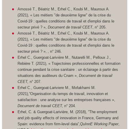
Amossé T., Béatriz M., Erhel C., Koubi M., Mauroux A.
(2021), « Les métiers "de deuxième ligne" de la crise du
Covid-19 : quelles conditions de travail et d'emploi dans le
secteur privé ? »,
Document de travail CEET
, n° 205.
Amossé T., Béatriz M., Erhel C., Koubi M., Mauroux A.
(2021), « Les métiers "de deuxième ligne" de la crise du
Covid-19 : quelles conditions de travail et d'emploi dans le
secteur privé ? »,
, n° 246.
Erhel C., Guergoat-Larivière M., Nutarelli M., Pelloux J.,
Rebière T. (2021), « Trajectoires professionnelles et formation
continue pendant la crise sanitaire : un éclairage à partir des
situations des auditeurs du Cnam »,
Document de travail
CEET,
n° 207.
Erhel C., Guergoat-Lariviere M., Mofakhami M.
(2021),”Organisation du temps de travail, innovation et
satisfaction : une analyse sur les entreprises françaises »,
Document de travail CEET,
n° 204.
Erhel, C. & Guergoat-Larivière, M. (2018), “The employment
and job quality effects of innovation in France, Germany and
Spain: evidence from firm-level data”,
QuInnE Working Paper
,