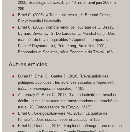
2005, Sociologie du travail, vol.49, no 2, avril-juin 2007, p
289.
Erhel C. (2003), « Tous sublimes », de Bernard Gazier,
Encyclopedia Universalis.
Erhel C. (2002), compte rendu de l’ouvrage de C. Bessy, F.
Eymard-Duvernay, G. De Larquier, E. Marchal (dir.) : Des
marchés du travail équitables ? Approche comparative
France/ Royaume-Uni, Peter Lang, Bruxelles, 2001,
Economies et Sociétés, série Economie du Travail, n°8.
Autres articles
Duran P., Erhel C., Gautie J., 2018, "L'évaluation des
politiques publiques : les sciences sociales à l'épreuve",
Idées économiques et sociales
, n° 193
Askenazy P., Erhel C., 2017, "La productivité du travail en
déclin : quels liens avec les transformations du marché du
travail ?",
Connaissance de l'Emploi
, n°135
Erhel C., Guergoat-Lariviere M., 2016, "La qualité de
l'emploi",
Idées économiques et sociales
, n°185
Erhel C., Gautie J., 2016, "Emploi et chômage : une mise en
perspective à l'heure de la Grande Récession",
Idées