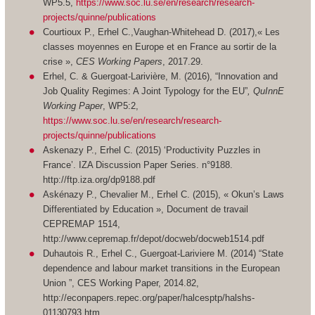
WP5.5,
https://www.soc.lu.se/en/research/research-
projects/quinne/publications
Courtioux P., Erhel C.,Vaughan-Whitehead D. (2017),« Les
classes moyennes en Europe et en France au sortir de la
crise »,
CES Working Papers
, 2017.29.
Erhel, C. & Guergoat-Larivière, M. (2016), “Innovation and
Job Quality Regimes: A Joint Typology for the EU”
, QuInnE
Working Paper
, WP5:2,
https://www.soc.lu.se/en/research/research-
projects/quinne/publications
Askenazy P., Erhel C. (2015) ‘Productivity Puzzles in
France’. IZA Discussion Paper Series. n°9188.
http://ftp.iza.org/dp9188.pdf
Askénazy P., Chevalier M., Erhel C. (2015), « Okun’s Laws
Differentiated by Education », Document de travail
CEPREMAP 1514,
http://www.cepremap.fr/depot/docweb/docweb1514.pdf
Duhautois R., Erhel C., Guergoat-Lariviere M. (2014) “State
dependence and labour market transitions in the European
Union ”, CES Working Paper, 2014.82,
http://econpapers.repec.org/paper/halcesptp/halshs-
01130793.htm