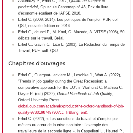
Askenazy P., Erhel C., 2017,
Qualité de l'emploi et
productivité
, Opuscule Cepremap n° 43, Prix du livre
d'économie étudiant de l'AFSE 2018.
Erhel C. (2009, 2014), Les politiques de l’emploi, PUF, coll.
QSJ, nouvelle édition en 2014.
Erhel C., deubel P., M. Knol, O. Mazade, A. VITSE (2008), 50
débats sur le travail, Bréal.
Erhel C., Gavini C., Lize L. (2003), La Réduction du Temps de
Travail, PUF, coll. QSJ.
Chapitres d’ouvrages
Erhel C., Guergoat-Lariviere M., Leschke J., Watt A. (2022),
“Trends in job quality during the Great Recession: a
comparative approach for the EU”, in Warhurst C. Mathieu C.
Dwyer R. (ed.) (2022),
Oxford Handbook of Job Quality,
Oxford University Press.
global.oup.com/academic/product/the-oxford-handbook-of-job-
quality-9780198749790?cc=fr&lang=en&
Erhel C. (2022), « Les conditions de travail et d’emploi par
métiers au cœur de la crise sanitaire : l’exemple des
travailleurs de la seconde ligne », in Cappelletti L., Heurtel P.,