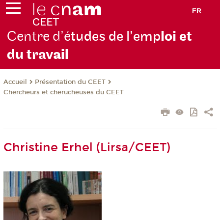
FR
Centre d’é
tudes de l’emp
loi et
du trav
ail
Présentation du CEET
Accueil
Chercheurs et cherucheuses du CEET
Christine Erhel (Lirsa/CEET)