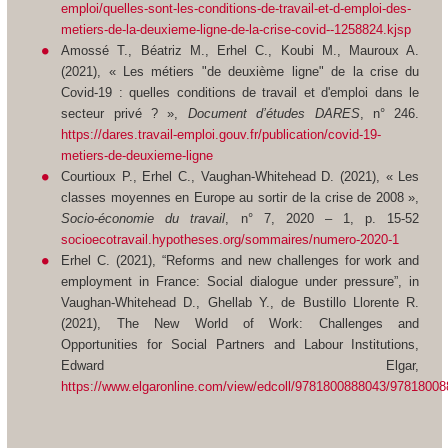
emploi/quelles-sont-les-conditions-de-travail-et-d-emploi-des-
metiers-de-la-deuxieme-ligne-de-la-crise-covid--1258824.kjsp
Amossé T., Béatriz M., Erhel C., Koubi M., Mauroux A.
(2021), « Les métiers "de deuxième ligne" de la crise du
Covid-19 : quelles conditions de travail et d'emploi dans le
secteur privé ? »,
Document d’études DARES
, n° 246.
https://dares.travail-emploi.gouv.fr/publication/covid-19-
metiers-de-deuxieme-ligne
Courtioux P., Erhel C., Vaughan-Whitehead D. (2021), « Les
classes moyennes en Europe au sortir de la crise de 2008 »,
Socio-économie du travail
, n° 7, 2020 – 1, p. 15-52
socioecotravail.hypotheses.org/sommaires/numero-2020-1
Erhel C. (2021), “Reforms and new challenges for work and
employment in France: Social dialogue under pressure”, in
Vaughan-Whitehead D., Ghellab Y., de Bustillo Llorente R.
(2021), The New World of Work: Challenges and
Opportunities for Social Partners and Labour Institutions,
Edward Elgar,
https://www.elgaronline.com/view/edcoll/9781800888043/9781800