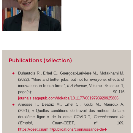
Publications (sélection)
Duhautois R., Erhel C., Guergoat-Lariviere M., Mofakhami M.
(2022), “More and better jobs, but not for everyone: effects of
innovations in french firms”,
ILR Review
, Volume: 75 issue: 1,
page(s): 90-116
journals.sagepub.com/doi/abs/10.1177/0019793920925806
Amossé T., Béatriz M., Erhel C., Koubi M., Mauroux A.
(2021), « Quelles conditions de travail des métiers de la «
deuxième ligne » de la crise COVID ?,
Connaissance de
l’Emploi
, Cnam-CEET, n° 169.
https://ceet.cnam.fr/publications/connaissance-de-l-