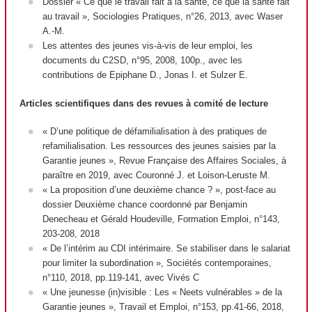
Dossier « Ce que le travail fait à la santé, ce que la santé fait
au travail », Sociologies Pratiques, n°26, 2013, avec Waser
A.-M.
Les attentes des jeunes vis-à-vis de leur emploi, les
documents du C2SD, n°95, 2008, 100p., avec les
contributions de Epiphane D., Jonas I. et Sulzer E.
Articles scientifiques dans des revues à comité de lecture
« D’une politique de défamilialisation à des pratiques de
refamilialisation. Les ressources des jeunes saisies par la
Garantie jeunes »,
Revue Française des Affaires Sociales
, à
paraître en 2019, avec Couronné J. et Loison-Leruste M.
« La proposition d’une deuxième chance ? », post-face au
dossier Deuxième chance coordonné par Benjamin
Denecheau et Gérald Houdeville,
Formation Emploi
, n°143,
203-208, 2018
« De l’intérim au CDI intérimaire. Se stabiliser dans le salariat
pour limiter la subordination »,
Sociétés contemporaines
,
n°110, 2018, pp.119-141, avec Vivés C
« Une jeunesse (in)visible : Les « Neets vulnérables » de la
Garantie jeunes »,
Travail et Emploi
, n°153, pp.41-66, 2018,