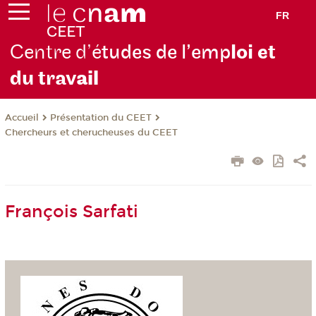
FR
Centre d’é
tudes de l’emp
loi et
du trav
ail
Présentation du CEET
Accueil
Chercheurs et cherucheuses du CEET
François Sarfati