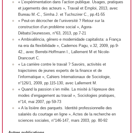
« L’expérimentation dans l’action publique. Usages, pratiques
et jugements des acteurs »,
Travail et Emploi
, 2013, avec
Bureau M.-C., Simha J. et Tuchszirer C., pp.41-55
« Peut-on décrocher de l’université ? Retour sur la
construction d’un problème social »,
Agora-
Débats/Jeunesses
, n°63, 2013, pp.7-21
« Ambivalência, gênero e modernidade capitalista: a França
na era da flexibilidade »,
Cadernos Pagu
, v.32, 2009, pp.9-
42., avec Berrebi-Hoffmann I., Lallement M et Nicole-
Drancourt C.
« La carrière contre le travail ? Savoirs, activités et
trajectoires de jeunes experts de la finance et de
l’informatique »,
Cahiers Internationaux de Sociologie
,
n°126/1, 2009, pp.115-130, avec Lallement M.
« Quand la passion s’en mêle. La mixité à l’épreuve des
modes d’engagement au travail »,
Sociologies pratiques
,
n°14, mai 2007, pp 59-73
« A la lisière des parquets. Identité professionnelle des
salariés du courtage en ligne »,
Actes de la recherche en
sciences sociales
, n°146-147, mars 2003, pp. 80-92
Autres publications