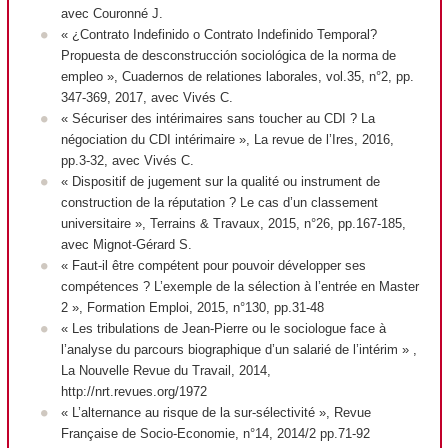
avec Couronné J.
« ¿Contrato Indefinido o Contrato Indefinido Temporal?
Propuesta de desconstrucción sociológica de la norma de
empleo »,
Cuadernos de relationes laborales
, vol.35, n°2, pp.
347-369, 2017, avec Vivés C.
« Sécuriser des intérimaires sans toucher au CDI ? La
négociation du CDI intérimaire »,
La revue de l’Ires
, 2016,
pp.3-32, avec Vivés C.
« Dispositif de jugement sur la qualité ou instrument de
construction de la réputation ? Le cas d’un classement
universitaire »,
Terrains & Travaux
, 2015, n°26, pp.167-185,
avec Mignot-Gérard S.
« Faut-il être compétent pour pouvoir développer ses
compétences ? L’exemple de la sélection à l’entrée en Master
2 »,
Formation Emploi
, 2015, n°130, pp.31-48
« Les tribulations de Jean-Pierre ou le sociologue face à
l’analyse du parcours biographique d’un salarié de l’intérim » ,
La Nouvelle Revue du Travail
, 2014,
http://nrt.revues.org/1972
« L’alternance au risque de la sur-sélectivité »,
Revue
Française de Socio-Economie
, n°14, 2014/2 pp.71-92