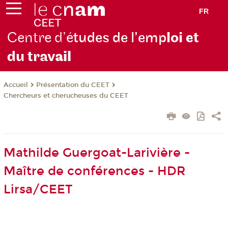
FR
Centre d’é
tudes de l’emp
loi et
du trav
ail
Présentation du CEET
Accueil
Chercheurs et cherucheuses du CEET
Mathilde Guergoat-Larivière -
Maître de conférences - HDR
Lirsa/CEET