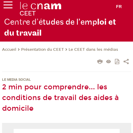
FR
Centre d’é
tudes de l’emp
loi et
du trav
ail
Présentation du CEET
Le CEET dans les médias
Accueil
LE MEDIA SOCIAL
2 min pour comprendre... les
conditions de travail des aides à
domicile