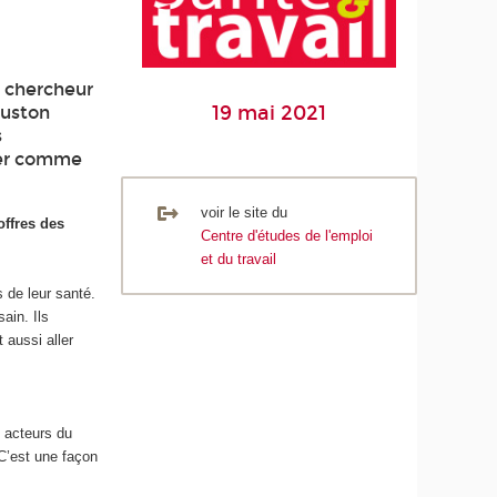
t chercheur
19 mai 2021
Juston
s
ner comme
voir le site du
offres des
Centre d'études de l'emploi
et du travail
 de leur santé.
ain. Ils
 aussi aller
 acteurs du
 C’est une façon