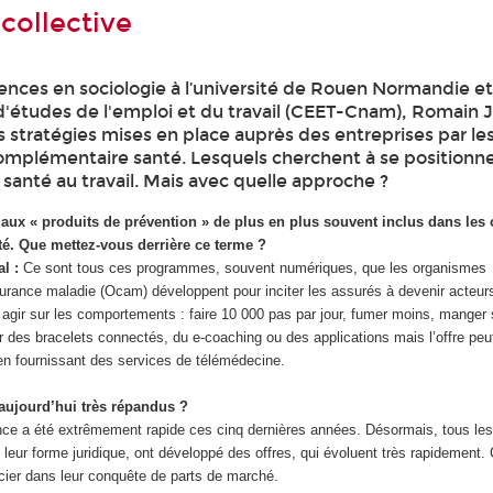
collective
ences en sociologie à l’université de Rouen Normandie e
e d'études de l'emploi et du travail (CEET-Cnam), Romain 
s stratégies mises en place auprès des entreprises par le
omplémentaire santé. Lesquels cherchent à se position
 santé au travail. Mais avec quelle approche ?
aux « produits de prévention » de plus en plus souvent inclus dans les 
é. Que mettez-vous derrière ce terme ?
l :
Ce sont tous ces programmes, souvent numériques, que les organismes
rance maladie (Ocam) développent pour inciter les assurés à devenir acteurs
agir sur les comportements : faire 10 000 pas par jour, fumer moins, manger s
r des bracelets connectés, du e-coaching ou des applications mais l’offre peut
 en fournissant des services de télémédecine.
 aujourd’hui très répandus ?
ce a été extrêmement rapide ces cinq dernières années. Désormais, tous les
 leur forme juridique, ont développé des offres, qui évoluent très rapidement.
ncier dans leur conquête de parts de marché.