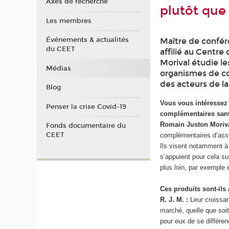
Axes de recherche
plutôt que 
Les membres
Événements & actualités
Maître de confér
du CEET
affilié au Centr
Morival étudie le
Médias
organismes de c
des acteurs de la
Blog
Vous vous intéressez 
Penser la crise Covid-19
complémentaires sant
Romain Juston Moriva
Fonds documentaire du
CEET
complémentaires d’assu
Ils visent notamment à 
s’appuient pour cela su
plus loin, par exemple
Ces produits sont-ils
R. J. M. :
Leur croissan
marché, quelle que soit
pour eux de se différe