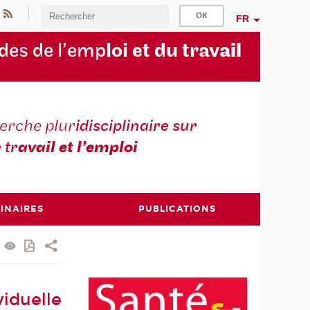
FR
des de l’emp
loi et du trav
ail
erche plur
idisciplinaire sur
e tr
avail et l’emploi
INAIRES
PUBLICATIONS
viduelle