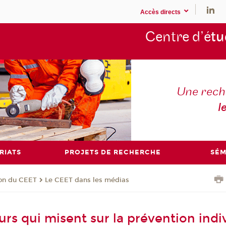
Accès directs
Centre d’é
tu
Une rech
l
RIATS
PROJETS DE RECHERCHE
SÉM
ion du CEET
Le CEET dans les médias
rs qui misent sur la prévention indi