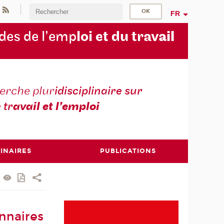
FR
des de l’emp
loi et du trav
ail
erche plur
idisciplinaire sur
e tr
avail et l’emploi
INAIRES
PUBLICATIONS
onnaires