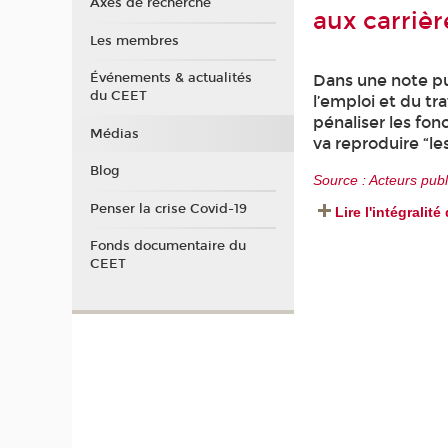
Axes de recherche
aux carriè
Les membres
Événements & actualités
Dans une note pub
du CEET
l’emploi et du tr
pénaliser les fon
Médias
va reproduire “les
Blog
Source : Acteurs publ
Penser la crise Covid-19
Lire l'intégralité 
Fonds documentaire du
CEET