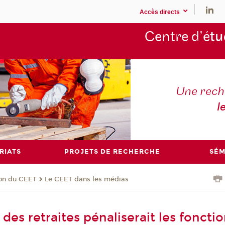
Accès directs
Centre d’é
tu
Une rech
l
RIATS
PROJETS DE RECHERCHE
SÉM
ion du CEET
Le CEET dans les médias
des retraites pénaliserait les foncti