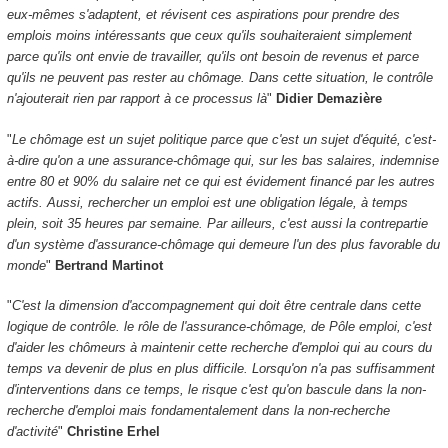
eux-mêmes s'adaptent, et révisent ces aspirations pour prendre des
emplois moins intéressants que ceux qu'ils souhaiteraient simplement
parce qu'ils ont envie de travailler, qu'ils ont besoin de revenus et parce
qu'ils ne peuvent pas rester au chômage. Dans cette situation, le contrôle
n'ajouterait rien par rapport à ce processus là
"
Didier Demazière
"
Le chômage est un sujet politique parce que c'est un sujet d'équité, c'est-
à-dire qu'on a une assurance-chômage qui, sur les bas salaires, indemnise
entre 80 et 90% du salaire net ce qui est évidement financé par les autres
actifs. Aussi, rechercher un emploi est une obligation légale, à temps
plein, soit 35 heures par semaine. Par ailleurs, c'est aussi la contrepartie
d'un système d'assurance-chômage qui demeure l'un des plus favorable du
monde
"
Bertrand Martinot
"
C'est la dimension d'accompagnement qui doit être centrale dans cette
logique de contrôle. le rôle de l'assurance-chômage, de Pôle emploi, c'est
d'aider les chômeurs à maintenir cette recherche d'emploi qui au cours du
temps va devenir de plus en plus difficile. Lorsqu'on n'a pas suffisamment
d'interventions dans ce temps, le risque c'est qu'on bascule dans la non-
recherche d'emploi mais fondamentalement dans la non-recherche
d'activité
"
Christine Erhel