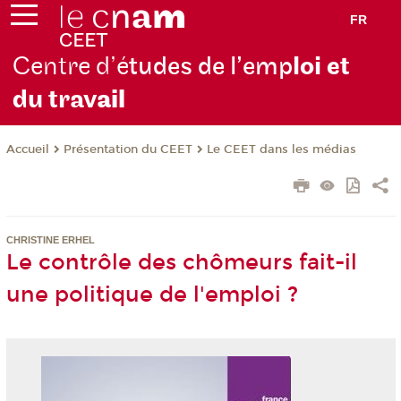
FR
Centre d’é
tudes de l’emp
loi et
du trav
ail
Présentation du CEET
Le CEET dans les médias
Accueil
CHRISTINE ERHEL
Le contrôle des chômeurs fait-il
une politique de l'emploi ?