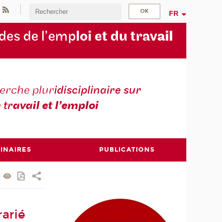
FR
des de l’emp
loi et du trav
ail
erche plur
idisciplinaire sur
e tr
avail et l’emploi
INAIRES
PUBLICATIONS
arié