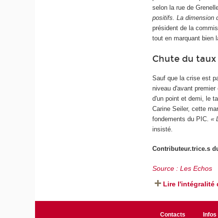
selon la rue de Grenell
positifs. La dimension 
président de la commiss
tout en marquant bien l
Chute du taux
Sauf que la crise est p
niveau d'avant premier 
d'un point et demi, le 
Carine Seiler, cette ma
fondements du PIC.
« 
insisté.
Contributeur.trice.s 
Source : Les Echos
Lire l'intégralité 
Contacts
Infos 