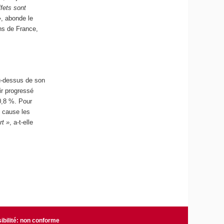
ffets sont
»
, abonde le
ons de France,
au-dessus de son
ir progressé
50,8 %. Pour
n cause les
rt »
, a-t-elle
ibilité: non conforme