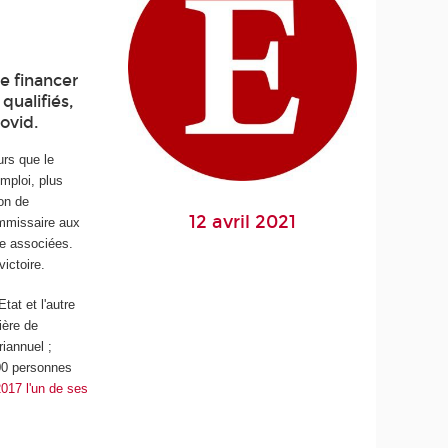
e financer
qualifiés,
Covid.
urs que le
mploi, plus
on de
12 avril 2021
ommissaire aux
re associées.
victoire.
at et l'autre
ière de
riannuel ;
000 personnes
2017 l'un de ses