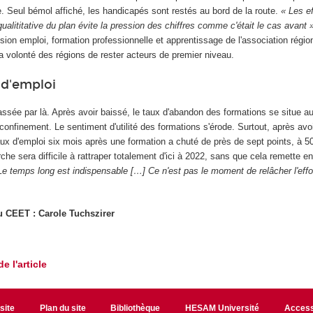
e. Seul bémol affiché, les handicapés sont restés au bord de la route.
« Les e
qualititative du plan évite la pression des chiffres comme c'était le cas avant 
ion emploi, formation professionnelle et apprentissage de l'association régi
a volonté des régions de rester acteurs de premier niveau.
 d'emploi
assée par là. Après avoir baissé, le taux d'abandon des formations se situe 
confinement. Le sentiment d'utilité des formations s'érode. Surtout, après avo
taux d'emploi six mois après une formation a chuté de près de sept points, à 
rche sera difficile à rattraper totalement d'ici à 2022, sans que cela remette e
Le temps long est indispensable […] Ce n'est pas le moment de relâcher l'effo
du CEET : Carole Tuchszirer
de l'article
site
Plan du site
Bibliothèque
HESAM Université
Access