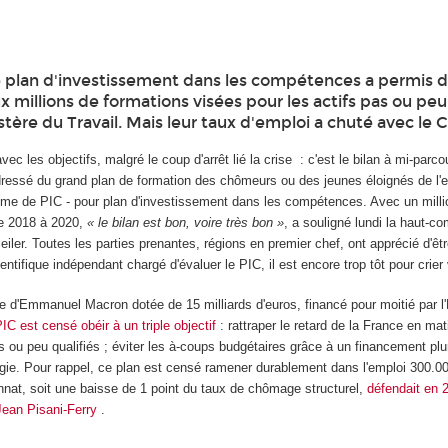
e plan d'investissement dans les compétences a permis d
x millions de formations visées pour les actifs pas ou peu 
istère du Travail. Mais leur taux d'emploi a chuté avec le 
vec les objectifs, malgré le coup d'arrêt lié la crise : c'est le bilan à mi-parco
 dressé du grand plan de formation des chômeurs ou des jeunes éloignés de l'e
e de PIC - pour plan d'investissement dans les compétences. Avec un milli
de 2018 à 2020,
« le bilan est bon, voire très bon »
, a souligné lundi la haut-c
ler. Toutes les parties prenantes, régions en premier chef, ont apprécié d'êt
ntifique indépendant chargé d'évaluer le PIC, il est encore trop tôt pour crier 
'Emmanuel Macron dotée de 15 milliards d'euros, financé pour moitié par l'Et
PIC est censé obéir à un triple objectif
: rattraper le retard de la France en mat
s ou peu qualifiés ; éviter les à-coups budgétaires grâce à un financement plu
gie. Pour rappel, ce plan est censé ramener durablement dans l'emploi 300.
uennat, soit une baisse de 1 point du taux de chômage structurel,
défendait en 
Jean Pisani-Ferry
.