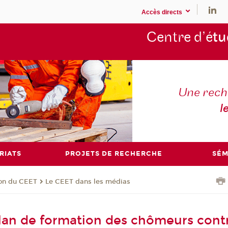
Accès directs
Centre d’é
tu
Une rech
l
RIATS
PROJETS DE RECHERCHE
SÉM
ion du CEET
Le CEET dans les médias
lan de formation des chômeurs contr