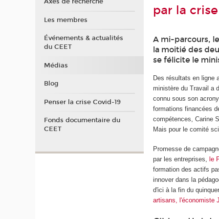
Axes de recherche
par la crise
Les membres
Événements & actualités
A mi-parcours, l
du CEET
la moitié des deu
se félicite le min
Médias
Des résultats en ligne a
Blog
ministère du Travail a
connu sous son acronym
Penser la crise Covid-19
formations financées 
compétences, Carine Sei
Fonds documentaire du
CEET
Mais pour le comité scie
Promesse de campagne d
par les entreprises,
le 
formation des actifs pa
innover dans la pédago
d'ici à la fin du quinq
artisans, l'économiste 