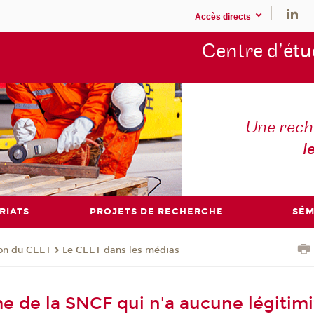
Accès directs
Centre d’é
tu
Une rech
l
RIATS
PROJETS DE RECHERCHE
SÉM
ion du CEET
Le CEET dans les médias
e de la SNCF qui n'a aucune légitimi