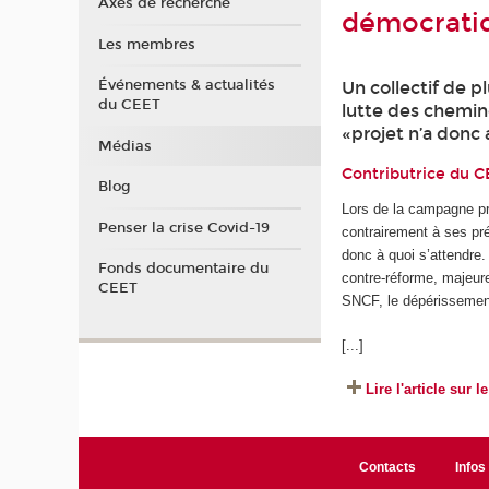
Axes de recherche
démocrati
Les membres
Événements & actualités
Un collectif de p
du CEET
lutte des chemino
«projet n’a donc
Médias
Contributrice du C
Blog
Lors de la campagne pr
Penser la crise Covid-19
contrairement à ses pré
donc à quoi s’attendre.
Fonds documentaire du
contre-réforme, majeure
CEET
SNCF, le dépérissement 
[...]
Lire l'article sur 
Contacts
Infos 