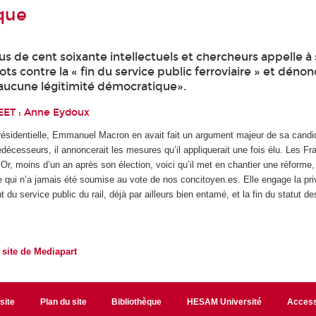
que
lus de cent soixante intellectuels et chercheurs appelle à 
ts contre la « fin du service public ferroviaire » et déno
 aucune légitimité démocratique».
EET :
Anne Eydoux
ésidentielle, Emmanuel Macron en avait fait un argument majeur de sa candid
décesseurs, il annoncerait les mesures qu’il appliquerait une fois élu. Les Fr
 Or, moins d’un an après son élection, voici qu’il met en chantier une réforme,
 qui n’a jamais été soumise au vote de nos concitoyen.es. Elle engage la priv
du service public du rail, déjà par ailleurs bien entamé, et la fin du statut d
le site de Mediapart
site
Plan du site
Bibliothèque
HESAM Université
Access