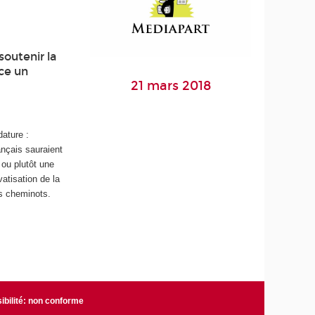
soutenir la
nce un
21 mars 2018
ature :
ançais sauraient
 ou plutôt une
atisation de la
es cheminots.
ibilité: non conforme