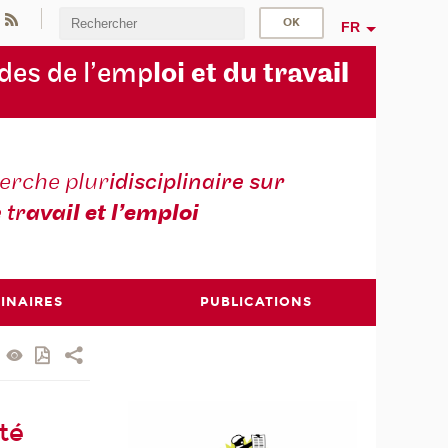
FR
des de l’emp
loi et du trav
ail
erche plur
idisciplinaire sur
e tr
avail et l’emploi
INAIRES
PUBLICATIONS
té