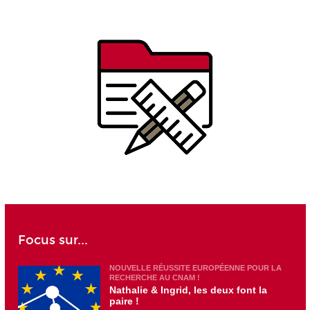
Focus sur...
NOUVELLE RÉUSSITE EUROPÉENNE POUR LA
RECHERCHE AU CNAM !
Nathalie & Ingrid, les deux font la
paire !