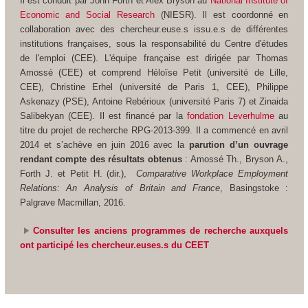
Il est conduit par John Forth et Alex Bryson au
National Institute of
Economic and Social Research
(NIESR). Il est coordonné en
collaboration avec des chercheur.euse.s issu.e.s de différentes
institutions françaises, sous la responsabilité du Centre d'études
de l'emploi (CEE). L'équipe française est dirigée par Thomas
Amossé (CEE) et comprend Héloïse Petit (université de Lille,
CEE), Christine Erhel (université de Paris 1, CEE), Philippe
Askenazy (PSE), Antoine Rebérioux (université Paris 7) et Zinaida
Salibekyan (CEE). Il est financé par la
fondation Leverhulme
au
titre du projet de recherche RPG-2013-399. Il a commencé en avril
2014 et s’achève en juin 2016 avec la
parution d’un ouvrage
rendant compte des résultats obtenus
: Amossé Th., Bryson A.,
Forth J. et Petit H. (dir.),
Comparative Workplace Employment
Relations: An Analysis of Britain and France
, Basingstoke :
Palgrave Macmillan, 2016.
Consulter les anciens programmes de recherche auxquels
ont participé les chercheur.euses.s du CEET