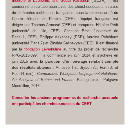
Institute of Economic and Social Research
(NIESR). Il est
coordonné en collaboration avec des chercheur.euse.s issu.e.s
de différentes institutions françaises, sous la responsabilité du
Centre d'études de l'emploi (CEE). L'équipe française est
dirigée par Thomas Amossé (CEE) et comprend Héloïse Petit
(université de Lille, CEE), Christine Erhel (université de
Paris 1, CEE), Philippe Askenazy (PSE), Antoine Rebérioux
(université Paris 7) et Zinaida Salibekyan (CEE). Il est financé
par la
fondation Leverhulme
au titre du projet de recherche
RPG-2013-399. Il a commencé en avril 2014 et s’achève en
juin 2016 avec la
parution d’un ouvrage rendant compte
des résultats obtenus
: Amossé Th., Bryson A., Forth J. et
Petit H. (dir.),
Comparative Workplace Employment Relations:
An Analysis of Britain and France
, Basingstoke : Palgrave
Macmillan, 2016.
Consulter les anciens programmes de recherche auxquels
ont participé les chercheur.euses.s du CEET