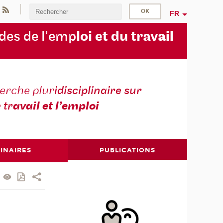
FR
des de l’emp
loi et du trav
ail
erche plur
idisciplinaire sur
e tr
avail et l’emploi
INAIRES
PUBLICATIONS