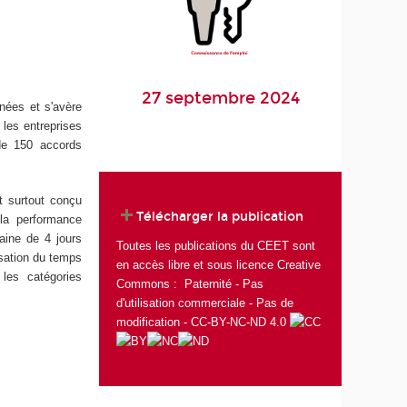
27 septembre 2024
nées et s'avère
les entreprises
 de 150 accords
t surtout conçu
Télécharger la publication
la performance
aine de 4 jours
Toutes les publications du CEET sont
isation du temps
en accès libre et sous licence Creative
les catégories
Commons : Paternité - Pas
d'utilisation commerciale - Pas de
modification - CC-BY-NC-ND 4.0