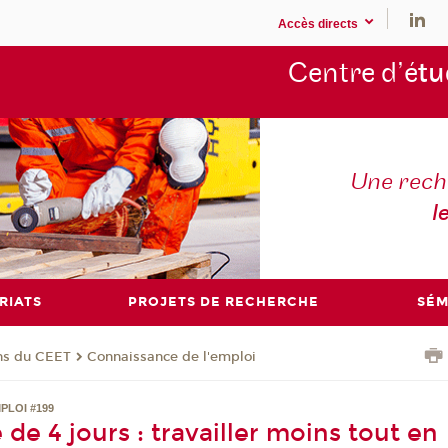
Accès directs
Centre d’é
tu
Une rech
l
RIATS
PROJETS DE RECHERCHE
SÉM
ons du CEET
Connaissance de l'emploi
PLOI #199
de 4 jours : travailler moins tout en