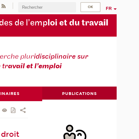
FR
des de l’emp
loi et du trav
ail
erche plur
idisciplinaire sur
e tr
avail et l’emploi
INAIRES
PUBLICATIONS
 droit