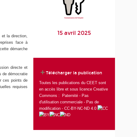
15 avril 2025
et la direction,
reprises face à
 cette démarche
ssion directe et
Télécharger la publication
es de démocratie
er ces points de
Toutes les publications du CEET sont
duelles requises
en accès libre et sous licence Creative
Commons : Paternité - Pas
d'utilisation commerciale - Pas de
modification - CC-BY-NC-ND 4.0