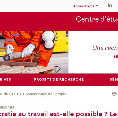
Accès directs
Centre d’é
tu
Une rech
l
RIATS
PROJETS DE RECHERCHE
SÉM
ons du CEET
Connaissance de l'emploi
PLOI #206
tie au travail est-elle possible ? Le