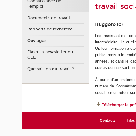
Connaissance de
travail soc
l'emploi
Documents de travail
Ruggero Iori
Rapports de recherche
Les assistant.e.s de s
Ouvrages
intermédiaire. Ils et e
Or, leur formation a ét
Flash, la newsletter du
public, mais à la front
CEET
années, et dans le cad
cursus connaissent un 
Que sait-on du travail ?
À partir d’un traiteme
numéro de
Connaissan
social par un retour su
Télécharger le pdf
Contacts
Infos 