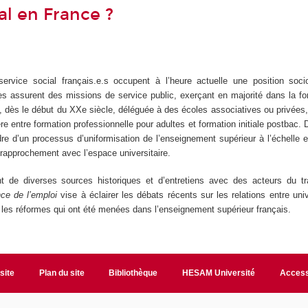
ial en France ?
ervice social français.e.s occupent à l’heure actuelle une position socio
lles assurent des missions de service public, exerçant en majorité dans la fo
é, dès le début du XXe siècle, déléguée à des écoles associatives ou privées, 
ière entre formation professionnelle pour adultes et formation initiale postbac.
re d’un processus d’uniformisation de l’enseignement supérieur à l’échelle
rapprochement avec l’espace universitaire.
nt de diverses sources historiques et d’entretiens avec des acteurs du tra
ce de l’emploi
vise à éclairer les débats récents sur les relations entre unive
r les réformes qui ont été menées dans l’enseignement supérieur français.
site
Plan du site
Bibliothèque
HESAM Université
Access