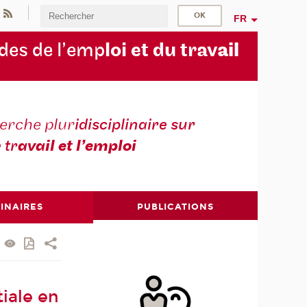
FR
des de l’emp
loi et du trav
ail
erche plur
idisciplinaire sur
e tr
avail et l’emploi
INAIRES
PUBLICATIONS
tiale en