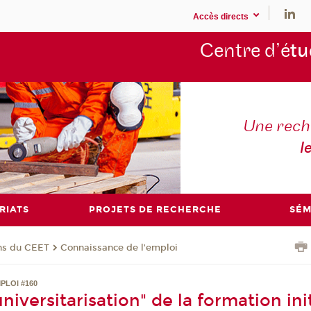
Accès directs
Centre d’é
tu
Une rech
l
RIATS
PROJETS DE RECHERCHE
SÉM
ons du CEET
Connaissance de l'emploi
PLOI #160
niversitarisation" de la formation ini