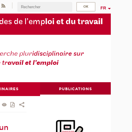
FR
des de l’emp
loi et du trav
ail
erche plur
idisciplinaire sur
e tr
avail et l’emploi
INAIRES
PUBLICATIONS
 un