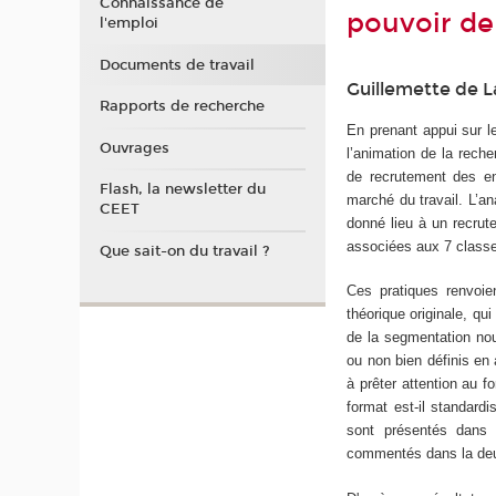
Connaissance de
pouvoir de
l'emploi
Documents de travail
Guillemette de L
Rapports de recherche
En prenant appui sur 
Ouvrages
l’animation de la reche
de recrutement des en
Flash, la newsletter du
marché du travail. L’a
CEET
donné lieu à un recrute
associées aux 7 classe
Que sait-on du travail ?
Ces pratiques renvoien
théorique originale, qu
de la segmentation nous
ou non bien définis e
à prêter attention au fo
format est-il standard
sont présentés dans 
commentés dans la deu