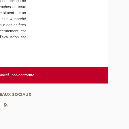
s entreprises ne
proches de ceux
e situent sur un
sur un « marché
 sur des critères
recrutement est
’évaluation est
ibilité: non conforme
EAUX SOCIAUX