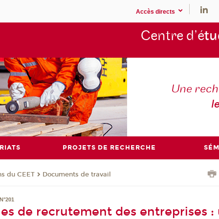
Accès directs
Centre d’é
tu
Une rech
l
RIATS
PROJETS DE RECHERCHE
SÉM
ons du CEET
Documents de travail
N°201
ues de recrutement des entreprises :