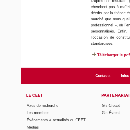
D'après nos résultats, 
cherchent pas à maîtri
décrits par la théorie 
marché que nous quali
professionnel », où l’en
personnalisés. Enfin,
l’occasion de constit
standardisée.
Télécharger le pdf
Contacts
Infos 
LE CEET
PARTENARIA
Axes de recherche
Gis-Creapt
Les membres
Gis-Évrest
Événements & actualités du CEET
Médias