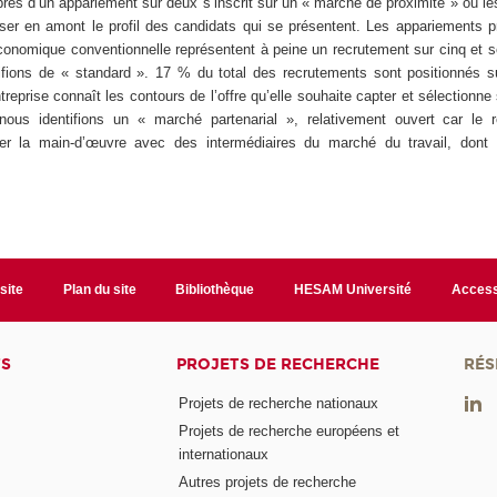
près d’un appariement sur deux s’inscrit sur un « marché de proximité » où le
ser en amont le profil des candidats qui se présentent. Les appariements 
économique conventionnelle représentent à peine un recrutement sur cinq et s
fions de « standard ». 17 % du total des recrutements sont positionnés 
treprise connaît les contours de l’offre qu’elle souhaite capter et sélectionne
 nous identifions un « marché partenarial », relativement ouvert car le 
uer la main-d’œuvre avec des intermédiaires du marché du travail, dont l
site
Plan du site
Bibliothèque
HESAM Université
Access
TS
PROJETS DE RECHERCHE
RÉS
Projets de recherche nationaux
Projets de recherche européens et
internationaux
Autres projets de recherche