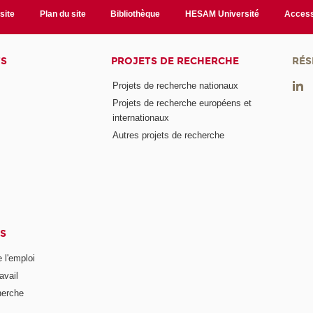
site
Plan du site
Bibliothèque
HESAM Université
Access
TS
PROJETS DE RECHERCHE
RÉS
Projets de recherche nationaux
Projets de recherche européens et
internationaux
Autres projets de recherche
S
 l'emploi
avail
herche