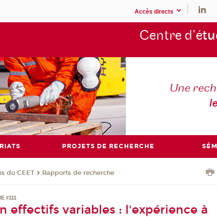
Accès directs
Centre d’é
tu
Une rech
l
RIATS
PROJETS DE RECHERCHE
SÉM
ons du CEET
Rapports de recherche
E #111
en effectifs variables : l'expérience à