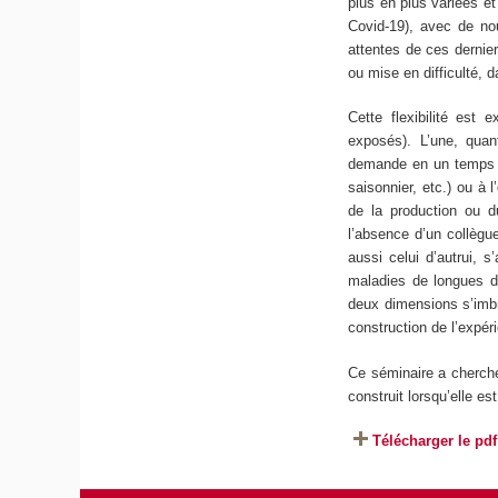
plus en plus variées et
Covid-19), avec de nou
attentes de ces dernier
ou mise en difficulté, 
Cette flexibilité est
exposés). L’une, qua
demande en un temps do
saisonnier, etc.) ou à l
de la production ou d
l’absence d’un collègu
aussi celui d’autrui, s
maladies de longues du
deux dimensions s’imbri
construction de l’expé
Ce séminaire a cherché 
construit lorsqu’elle e
Télécharger le pdf