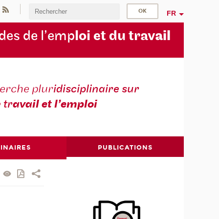
FR
des de l’emp
loi et du trav
ail
erche plur
idisciplinaire sur
e tr
avail et l’emploi
INAIRES
PUBLICATIONS