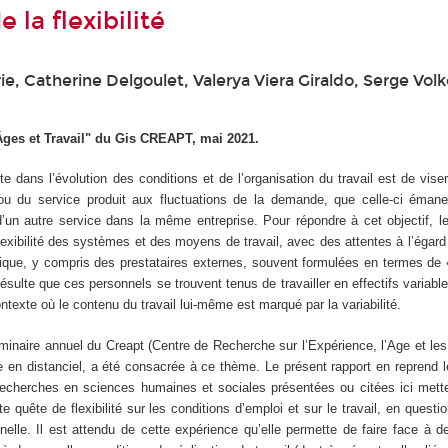
 la flexibilité
ie, Catherine Delgoulet, Valerya Viera Giraldo, Serge Volko
Âges et Travail" du Gis CREAPT, mai 2021.
dans l’évolution des conditions et de l’organisation du travail est de viser
 ou du service produit aux fluctuations de la demande, que celle-ci émane
’un autre service dans la même entreprise. Pour répondre à cet objectif, l
lexibilité des systèmes et des moyens de travail, avec des attentes à l’égar
hique, y compris des prestataires externes, souvent formulées en termes de «
 résulte que ces personnels se trouvent tenus de travailler en effectifs variabl
exte où le contenu du travail lui-même est marqué par la variabilité.
inaire annuel du Creapt (Centre de Recherche sur l’Expérience, l’Age et le
ue en distanciel, a été consacrée à ce thème. Le présent rapport en reprend l
recherches en sciences humaines et sociales présentées ou citées ici mett
te quête de flexibilité sur les conditions d’emploi et sur le travail, en questi
nelle. Il est attendu de cette expérience qu’elle permette de faire face à d