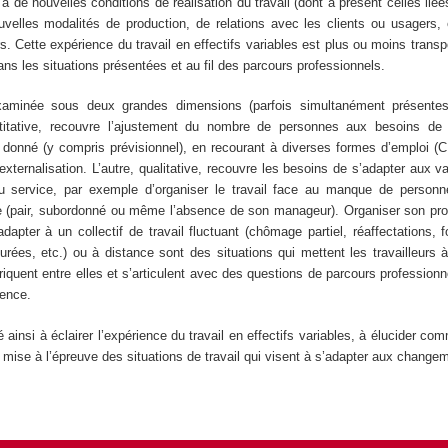
 à de nouvelles conditions de réalisation du travail (dont à présent celles lié
velles modalités de production, de relations avec les clients ou usagers, 
s. Cette expérience du travail en effectifs variables est plus ou moins transp
dans les situations présentées et au fil des parcours professionnels.
 examinée sous deux grandes dimensions (parfois simultanément présente
ntitative, recouvre l’ajustement du nombre de personnes aux besoins de
nné (y compris prévisionnel), en recourant à diverses formes d’emploi (CD
’externalisation. L’autre, qualitative, recouvre les besoins de s’adapter aux v
u service, par exemple d’organiser le travail face au manque de personne
e (pair, subordonné ou même l’absence de son manageur). Organiser son prop
’adapter à un collectif de travail fluctuant (chômage partiel, réaffectations, f
rées, etc.) ou à distance sont des situations qui mettent les travailleurs 
quent entre elles et s’articulent avec des questions de parcours professionn
rience.
ainsi à éclairer l’expérience du travail en effectifs variables, à élucider com
st mise à l’épreuve des situations de travail qui visent à s’adapter aux change