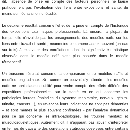
dit, l’absence de prise en compte des facteurs personnels ne biaise
pratiquement pas l’évaluation des liens entre expositions et santé, du
moins sur l’échantillon ici étudié.
Le deuxième résultat concerne l’effet de la prise en compte de l’historique
des expositions aux risques professionnels. Là encore, la plupart du
temps, elle n’invalide pas les enseignements des modèles naïfs sur les
liens entre travail et santé ; néanmoins elle amène assez souvent (un cas
sur trois) à relativiser des corrélations, dont la significativité statistique
observée dans le modèle naïf n’est plus assurée dans le modèle
rétrospectif.
Un troisième résultat concerne la comparaison entre modèles naïfs et
modèles longitudinaux. Si - comme on pouvait s’y attendre - les modèles
naïfs ne sont d’aucune utilité pour rendre compte des effets différés des
expositions professionnelles sur la santé en ce qui concerne les
pathologies lourdes (maladies du système respiratoire, nerveux, génito-
urinaire, cancers…), en revanche leurs indications ne sont pas démenties
– et sont mêmes le plus souvent confirmées - par l’analyse dynamique
pour ce qui concerne les infra-pathologies, les troubles mentaux et
musculosquelettiques. Autrement dit il n’apparaît pas abusif d’interpréter
en termes de causalité des corrélations statiques observées entre certains