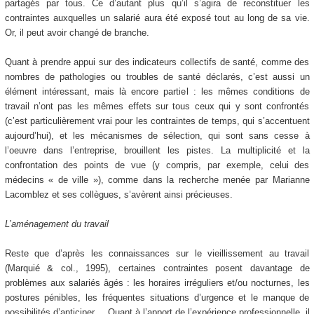
partagés par tous. Ce d’autant plus qu’il s’agira de reconstituer les
contraintes auxquelles un salarié aura été exposé tout au long de sa vie.
Or, il peut avoir changé de branche.
Quant à prendre appui sur des indicateurs collectifs de santé, comme des
nombres de pathologies ou troubles de santé déclarés, c’est aussi un
élément intéressant, mais là encore partiel : les mêmes conditions de
travail n’ont pas les mêmes effets sur tous ceux qui y sont confrontés
(c’est particulièrement vrai pour les contraintes de temps, qui s’accentuent
aujourd’hui), et les mécanismes de sélection, qui sont sans cesse à
l’oeuvre dans l’entreprise, brouillent les pistes. La multiplicité et la
confrontation des points de vue (y compris, par exemple, celui des
médecins « de ville »), comme dans la recherche menée par Marianne
Lacomblez et ses collègues, s’avèrent ainsi précieuses.
L’aménagement du travail
Reste que d’après les connaissances sur le vieillissement au travail
(Marquié & col., 1995), certaines contraintes posent davantage de
problèmes aux salariés âgés : les horaires irréguliers et/ou nocturnes, les
postures pénibles, les fréquentes situations d’urgence et le manque de
possibilités d’anticiper.... Quant à l’apport de l’expérience professionnelle, il