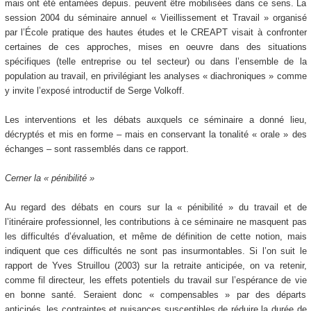
mais ont été entamées depuis. peuvent être mobilisées dans ce sens. La
session 2004 du séminaire annuel « Vieillissement et Travail » organisé
par l’École pratique des hautes études et le CREAPT visait à confronter
certaines de ces approches, mises en oeuvre dans des situations
spécifiques (telle entreprise ou tel secteur) ou dans l’ensemble de la
population au travail, en privilégiant les analyses « diachroniques » comme
y invite l’exposé introductif de Serge Volkoff.
Les interventions et les débats auxquels ce séminaire a donné lieu,
décryptés et mis en forme – mais en conservant la tonalité « orale » des
échanges – sont rassemblés dans ce rapport.
Cerner la « pénibilité »
Au regard des débats en cours sur la « pénibilité » du travail et de
l’itinéraire professionnel, les contributions à ce séminaire ne masquent pas
les difficultés d’évaluation, et même de définition de cette notion, mais
indiquent que ces difficultés ne sont pas insurmontables. Si l’on suit le
rapport de Yves Struillou (2003) sur la retraite anticipée, on va retenir,
comme fil directeur, les effets potentiels du travail sur l’espérance de vie
en bonne santé. Seraient donc « compensables » par des départs
anticipés, les contraintes et nuisances susceptibles de réduire la durée de