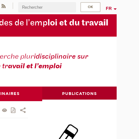
FR
des de l’emp
loi et du trav
ail
erche plur
idisciplinaire sur
e tr
avail et l’emploi
INAIRES
PUBLICATIONS