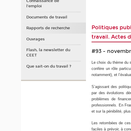
Connaissance de
l'emploi
Documents de travail
Politiques publ
Rapports de recherche
travail. Actes 
Ouvrages
Flash, la newsletter du
#93 - novembr
CEET
Le choix du thème du sé
Que sait-on du travail ?
confère un rôle particu
notamment), et l’évaluat
S’agissant des politiq
par des évolutions dé
problèmes de financem
professionnels. En Fran
et sur la pénibilité, p
Les retombées de ces p
faciles à prévoir, à co