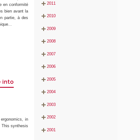
2011
se en conformité
es bien avant la
2010
n partie, à des
ique...
2009
2008
2007
2006
2005
 into
2004
2003
2002
n ergonomics, in
. This synthesis
2001