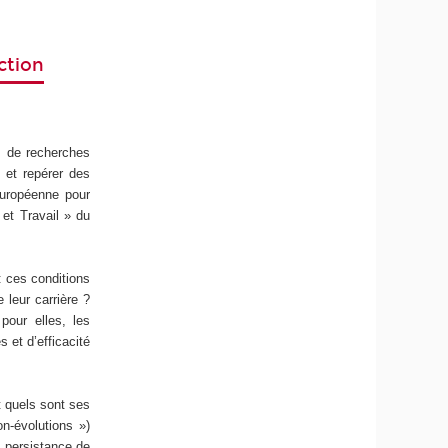
action
s de recherches
 et repérer des
européenne pour
 et Travail » du
: ces conditions
 leur carrière ?
pour elles, les
 et d’efficacité
t quels sont ses
on-évolutions »)
a persistance de