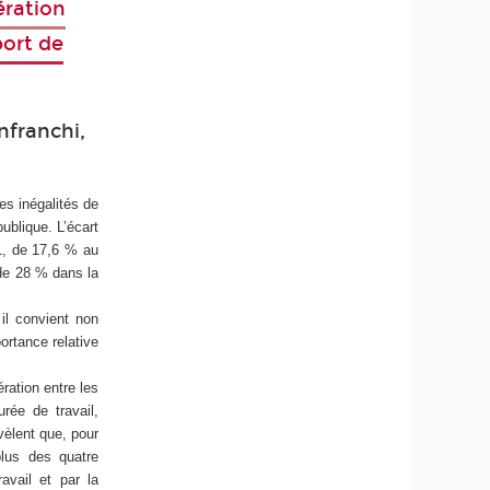
ération
port de
nfranchi,
es inégalités de
ublique. L’écart
1, de 17,6 % au
 de 28 % dans la
 il convient non
ortance relative
ration entre les
rée de travail,
vèlent que, pour
plus des quatre
avail et par la