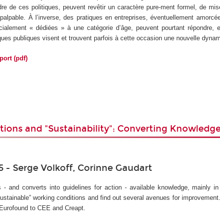
dre de ces politiques, peuvent revêtir un caractère pure-ment formel, de mi
t palpable. À l’inverse, des pratiques en entreprises, éventuellement amorcé
écialement « dédiées » à une catégorie d’âge, peuvent pourtant répondre, e
iques publiques visent et trouvent parfois à cette occasion une nouvelle dynam
port (pdf)
ions and "Sustainability": Converting Knowledge
5 - Serge Volkoff, Corinne Gaudart
s - and converts into guidelines for action - available knowledge, mainly i
sustainable” working conditions and find out several avenues for improvement
 Eurofound to CEE and Creapt.