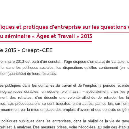
iques et pratiques d’entreprise sur les questions 
du séminaire « Âges et Travail » 2013
e 2015 - Creapt-CEE
minaire 2013 est parti d’un constat : l’âge dispose d’un statut de variable nu
lier dans les politiques sociales, les dispositions qu’elles contiennent (en 
ion (quantifiée) de leurs résultats.
ues publiques dans les domaines du travail et de l’emploi, la période récen
mographiques durables, un sous-emploi massif ‒ spécialement chez les 
ent des retraites, d’où découle une volonté affichée de retarder les f
ce, ces préoccupations se sont traduites, entre autres, par les lois sur l’em
lus récemment par la mise en place des emplois d’avenir et des contrats de gén
olitiques publiques dans les entreprises, dans la réalité de la vie de trav
ncrétiser, à analyser. Des mesures prises, voire négociées, au sein des établ