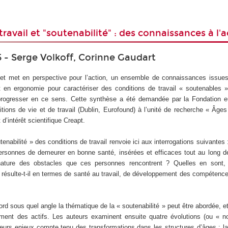
ravail et "soutenabilité" : des connaissances à l'
5 - Serge Volkoff, Corinne Gaudart
, et met en perspective pour l’action, un ensemble de connaissances issue
 en ergonomie pour caractériser des conditions de travail « soutenables »
progresser en ce sens. Cette synthèse a été demandée par la Fondation 
itions de vie et de travail (Dublin, Eurofound) à l’unité de recherche « Âges
d’intérêt scientifique Creapt.
tenabilité » des conditions de travail renvoie ici aux interrogations suivantes 
ersonnes de demeurer en bonne santé, insérées et efficaces tout au long de
nature des obstacles que ces personnes rencontrent ? Quelles en sont, 
ésulte-t-il en termes de santé au travail, de développement des compétences
ord sous quel angle la thématique de la « soutenabilité » peut être abordée, e
sement des actifs. Les auteurs examinent ensuite quatre évolutions (ou « n
leurs enjeux compte tenu des transformations dans les structures d’âges : l