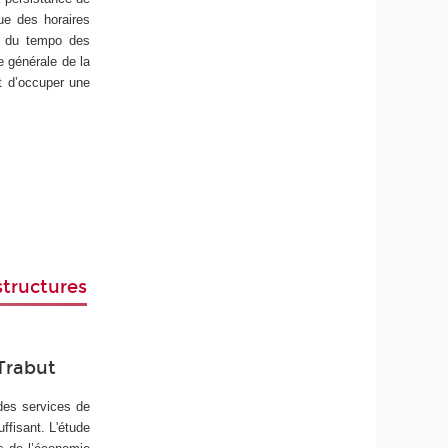
ue des horaires
on du tempo des
e générale de la
it d’occuper une
tructures
 Trabut
des services de
ffisant. L'étude