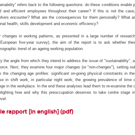
ainability” refers back to the following questions: do these conditions enable 
ted and efficient employees throughout their career? If this is not the cas
rkers encounter? What are the consequences for them personally? What are
onal health, skills development and economic efficiency?
r changes in working patterns, as presented in a large number of research 
e European five-year survey), the aim of the report is to ask whether th
mographic trend of an ageing working population.
fy the angle from which they intend to address the issue of "sustainability", an
force. Next, they examine four major changes (or "non-changes"), setting ou
o the changing age profiles: significant on-going physical constraints in th
se in shift work, in particular night work; the growing prevalence of time 
nge in the workplace. In the end these analyses lead them to re-examine the 
ighlighting how and why this preoccupation deserves to take centre stage 
evel.
le rapport [in english] (pdf)