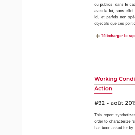
ou publics, dans le ca
avec la loi, sans effe
loi, et parfois non sp
objectifs que ces polit
Télécharger le rap
Working Condit
Action
#92 - août 201
This report synthetize
order to characterize “
has been asked for by