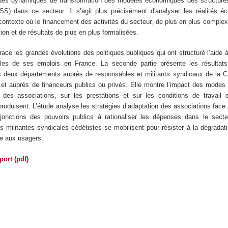
des dynamiques de transformation des modèles économiques des structure
ESS) dans ce secteur. Il s’agit plus précisément d'analyser les réalités 
contexte où le financement des activités du secteur, de plus en plus comple
ion et de résultats de plus en plus formalisées.
race les grandes évolutions des politiques publiques qui ont structuré l’aide à
elles de ses emplois en France. La seconde partie présente les résultat
s deux départements auprès de responsables et militants syndicaux de la C
et auprès de financeurs publics ou privés. Elle montre l’impact des modes
 des associations, sur les prestations et sur les conditions de travail 
produisent. L’étude analyse les stratégies d’adaptation des associations face 
jonctions des pouvoirs publics à rationaliser les dépenses dans le secte
militantes syndicales cédétistes se mobilisent pour résister à la dégradati
ce aux usagers.
port (pdf)