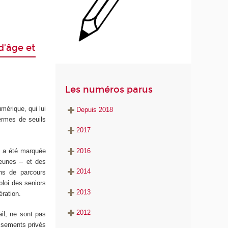
d’âge et
Les numéros parus
mérique, qui lui
Depuis 2018
termes de seuils
2017
2016
te a été marquée
jeunes – et des
2014
ins de parcours
ploi des seniors
2013
ération.
2012
ail, ne sont pas
issements privés