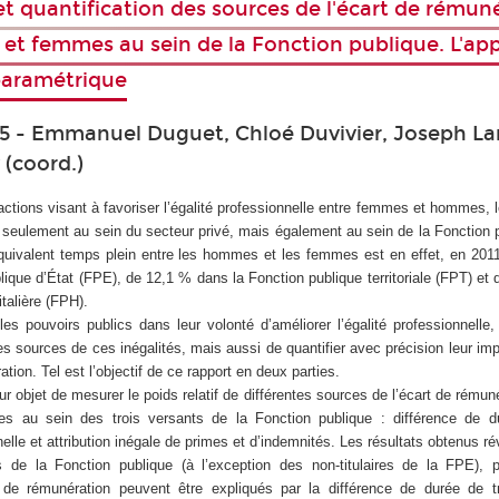
 et quantification des sources de l'écart de rémun
t femmes au sein de la Fonction publique. L'ap
paramétrique
5 - Emmanuel Duguet, Chloé Duvivier, Joseph La
(coord.)
tions visant à favoriser l’égalité professionnelle entre femmes et hommes, l
 seulement au sein du secteur privé, mais également au sein de la Fonction p
quivalent temps plein entre les hommes et les femmes est en effet, en 201
lique d’État (FPE), de 12,1 % dans la Fonction publique territoriale (FPT) et
talière (FPH).
es pouvoirs publics dans leur volonté d’améliorer l’égalité professionnelle,
les sources de ces inégalités, mais aussi de quantifier avec précision leur imp
tion. Tel est l’objectif de ce rapport en deux parties.
ur objet de mesurer le poids relatif de différentes sources de l’écart de rémuné
au sein des trois versants de la Fonction publique : différence de du
elle et attribution inégale de primes et d’indemnités. Les résultats obtenus ré
 de la Fonction publique (à l’exception des non-titulaires de la FPE), 
 de rémunération peuvent être expliqués par la différence de durée de tr