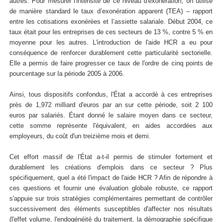
autres. Pour mesurer l'intensité de ce niveau d'exonération, on utilise
de manière standard le taux d’exonération apparent (TEA) – rapport
entre les cotisations exonérées et l’assiette salariale. Début 2004, ce
taux était pour les entreprises de ces secteurs de 13 %, contre 5 % en
moyenne pour les autres. L'introduction de l'aide HCR a eu pour
conséquence de renforcer durablement cette particularité sectorielle.
Elle a permis de faire progresser ce taux de l'ordre de cinq points de
pourcentage sur la période 2005 à 2006.
Ainsi, tous dispositifs confondus, l'État a accordé à ces entreprises
près de 1,972 milliard d'euros par an sur cette période, soit 2 100
euros par salariés. Étant donné le salaire moyen dans ce secteur,
cette somme représente l'équivalent, en aides accordées aux
employeurs, du coût d'un treizième mois et demi.
Cet effort massif de l'État a-t-il permis de stimuler fortement et
durablement les créations d'emplois dans ce secteur ? Plus
spécifiquement, quel a été l'impact de l'aide HCR ? Afin de répondre à
ces questions et fournir une évaluation globale robuste, ce rapport
s'appuie sur trois stratégies complémentaires permettant de contrôler
successivement des éléments susceptibles d'affecter nos résultats
(l'effet volume, l'endogénéité du traitement, la démographie spécifique