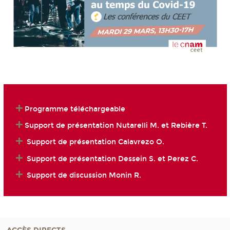
Programme téléchargeable
Support de présentation Nutarelli M. et Rebière T.
Support de présentation Calavrezo O.
Support de présentation Dessein S. et Perez C.
Support de discussion Monin R.