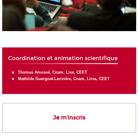
Coordination et animation scientifique
Thomas Amossé
, Cnam, Lise, CEET
Mathilde Guergoat-Larivière
, Cnam, Lirsa, CEET
Je m'inscris