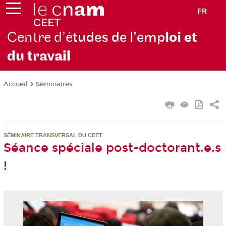
FR
Centre d’é
tudes de l’emp
loi et
du trav
ail
Séminaires
Accueil
SÉMINAIRE TRANSVERSAL DU CEET
Séance spéciale post-doctorant.e.s
!