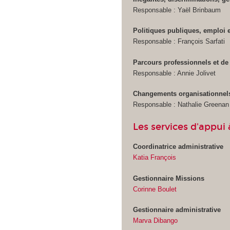
Responsable : Yaël Brinbaum
Politiques publiques, emploi et
Responsable : François Sarfati
Parcours professionnels et de 
Responsable : Annie Jolivet
Changements organisationnels,
Responsable : Nathalie Greenan
Les services d'appui 
Coordinatrice administrative
Katia François
Gestionnaire Missions
Corinne Boulet
Gestionnaire administrative
Marva Dibango