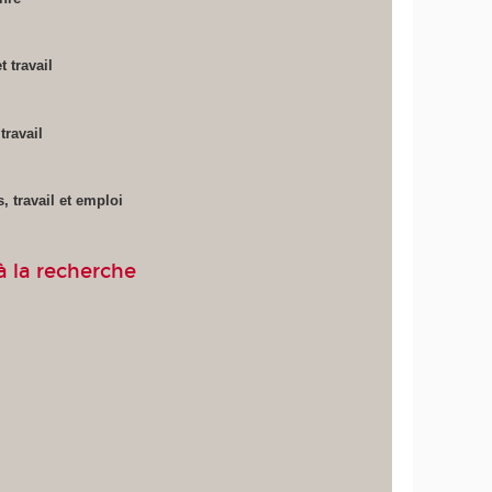
 travail
travail
 travail et emploi
à la recherche