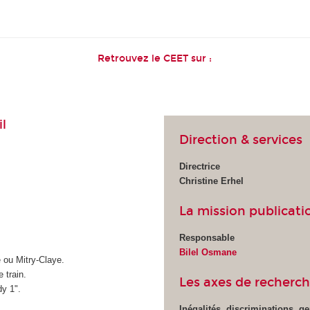
Retrouvez le CEET sur :
il
Direction & services
Directrice
Christine Erhel
La mission publicat
Responsable
Bilel Osmane
e ou Mitry-Claye.
 train.
Les axes de recherc
dy 1".
Inégalités, discriminations, g