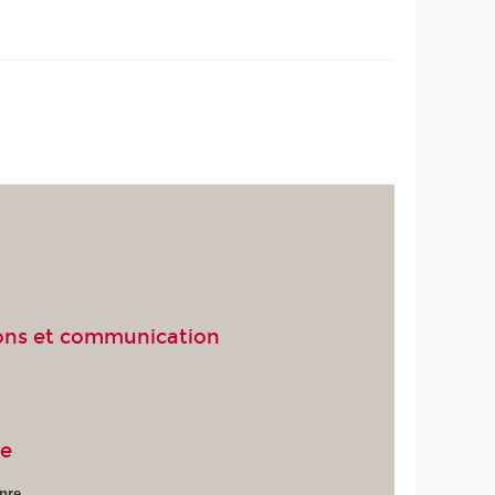
ions et communication
he
enre