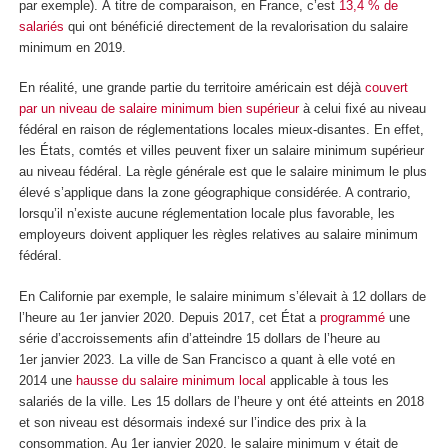
par exemple). À titre de comparaison, en France, c’est
13,4 % de
salariés
qui ont bénéficié directement de la revalorisation du salaire
minimum en 2019.
En réalité, une grande partie du territoire américain est déjà
couvert
par un niveau de salaire minimum bien supérieur
à celui fixé au niveau
fédéral en raison de réglementations locales mieux-disantes. En effet,
les États, comtés et villes peuvent fixer un salaire minimum supérieur
au niveau fédéral. La règle générale est que le salaire minimum le plus
élevé s’applique dans la zone géographique considérée. A contrario,
lorsqu’il n’existe aucune réglementation locale plus favorable, les
employeurs doivent appliquer les règles relatives au salaire minimum
fédéral.
En Californie par exemple, le salaire minimum s’élevait à 12 dollars de
l’heure au 1
er
janvier 2020. Depuis 2017, cet État a
programmé
une
série d’accroissements afin d’atteindre 15 dollars de l’heure au
1
er
janvier 2023. La ville de San Francisco a quant à elle voté en
2014 une
hausse du salaire minimum local
applicable à tous les
salariés de la ville. Les 15 dollars de l’heure y ont été atteints en 2018
et son niveau est désormais indexé sur l’indice des prix à la
consommation. Au 1
er
janvier 2020, le salaire minimum y était de