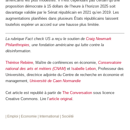
américains les plus modestes. Il n’est cependant pas certain qu’une
proposition démocrate à 15 dollars de l’heure à l’horizon 2025 soit
davantage validée par le Sénat républicain en 2021 qu’en 2019. Les
augmentations planifiées dans plusieurs États républicains laissent
toutefois espérer un accord sur une hausse plus limitée.
La rubrique Fact check US a reçu le soutien de
Craig Newmark
Philanthropies
, une fondation américaine qui lutte contre la
désinformation
.
Thérèse Rebière
, Maître de conférences en économie,
Conservatoire
national des arts et métiers (CNAM)
et
Isabelle Lebon
, Professeur des
Universités, directrice adjointe du Centre de recherche en économie et
management,
Université de Caen Normandie
Cet article est republié à partir de
The Conversation
sous licence
Creative Commons. Lire l’
article original
.
| Emploi
| Economie
| International
| Société