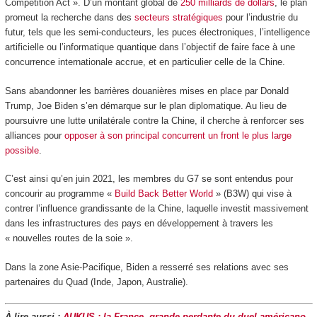
Competition Act ». D’un montant global de
250 milliards de dollars
, le plan
promeut la recherche dans des
secteurs stratégiques
pour l’industrie du
futur, tels que les semi-conducteurs, les puces électroniques, l’intelligence
artificielle ou l’informatique quantique dans l’objectif de faire face à une
concurrence internationale accrue, et en particulier celle de la Chine.
Sans abandonner les barrières douanières mises en place par Donald
Trump, Joe Biden s’en démarque sur le plan diplomatique. Au lieu de
poursuivre une lutte unilatérale contre la Chine, il cherche à renforcer ses
alliances pour
opposer à son principal concurrent un front le plus large
possible
.
C’est ainsi qu’en juin 2021, les membres du G7 se sont entendus pour
concourir au programme «
Build Back Better World
» (B3W) qui vise à
contrer l’influence grandissante de la Chine, laquelle investit massivement
dans les infrastructures des pays en développement à travers les
« nouvelles routes de la soie ».
Dans la zone Asie-Pacifique, Biden a resserré ses relations avec ses
partenaires du Quad (Inde, Japon, Australie).
À lire aussi :
AUKUS : la France, grande perdante du duel américano-